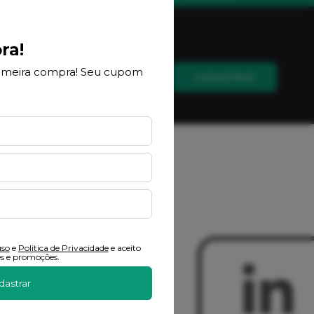
ra!
email.
rimeira compra! Seu cupom
CADASTRAR
ções.
uso
e
Politica de Privacidade
e aceito
s e promoções.
dastrar