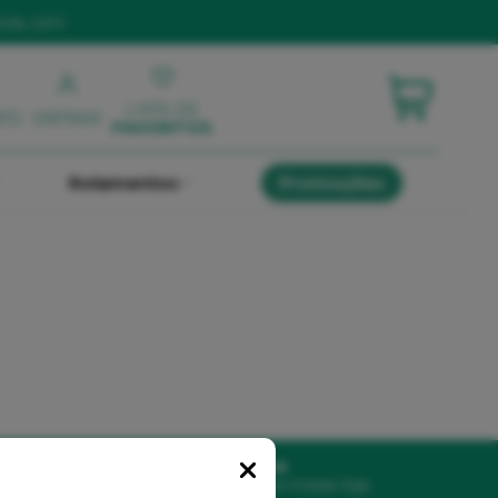
10% OFF
LISTA DE
NTO
ENTRAR
FAVORITOS
Rolamentos
Promoções
Loja Física
Crédito
Conheça a nossa loja
Popup