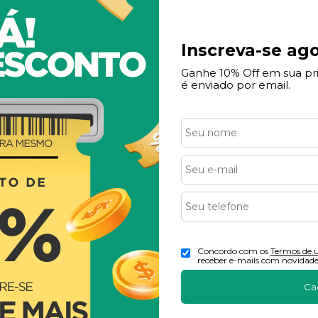
Inscreva-se agora!
Inscreva-se ago
 10% Off em sua primeira compra! Seu cupom é enviado por 
Ganhe 10% Off em sua p
é enviado por email.
 uso
e
Politica de Privacidade
e aceito receber e-mails com novidades e promo
Redes Sociais
61
Concordo com os
Termos de 
receber e-mails com novidade
8
Ca
ol.com.br