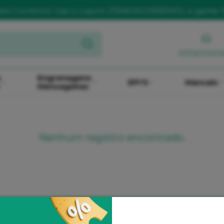
sário Corremol: Use o cupom 27ANOSCORREMOL e ganhe 
ATENDIME
e
Engrenagens
EPI'S
Mancais
Mensageiras
Nenhum registro encontrado.
Desconto no PIX
6X Sem Juros
sconto no Boleto
no Cartão de 