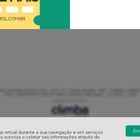
e Correntes e Molas LTDA - EPP, Av. Gabriel Zanette - 665 - Próspera - 88815
CNPJ: 03317909000166 | © Todos os direitos reservados - Corremol - 2026
En
oja virtual durante a sua navegação e em serviços
os autoriza a coletar tais informações através do