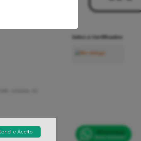
Selos e Certificados
-060 - Criciúma - SC
tendi e Aceito