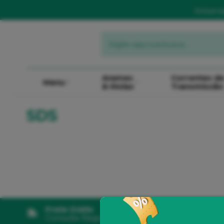
Aniver
Arames
Correntes d
Menu
& Molas
Transmissão
SDS
Frete Grátis
10% de 
Consulte Regulamento
5% de De