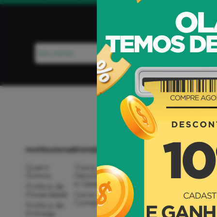
Ganhe
Concordo com os
Termos de
Institucional
Dúvidas
Compras
Atendimento
Quem
Troca,
Meus
(48) 99932-97
Somos
Devolução
Pedidos
(48) 3437-594
e Garantia
Política de
Minha
Privacidade
Como
Conta
Comprar
Política de
Rastrear
corremol@correm
Entrega
Pedido