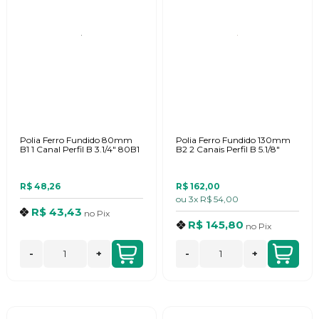
Polia Ferro Fundido 80mm
Polia Ferro Fundido 130mm
B1 1 Canal Perfil B 3.1/4" 80B1
B2 2 Canais Perfil B 5.1/8"
R$ 48,26
R$ 162,00
ou
3x
R$ 54,00
R$ 43,43
no
Pix
R$ 145,80
no
Pix
-
+
-
+