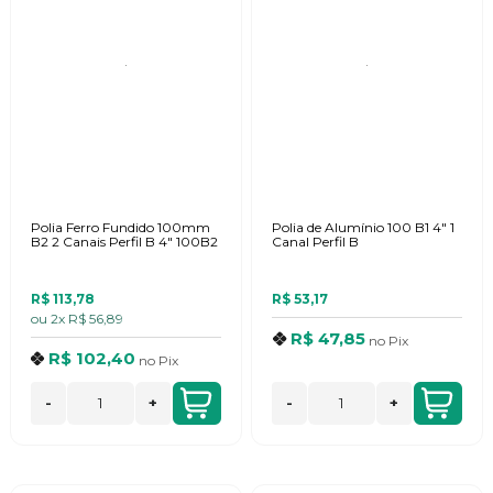
Polia Ferro Fundido 100mm
Polia de Alumínio 100 B1 4" 1
B2 2 Canais Perfil B 4" 100B2
Canal Perfil B
R$ 113,78
R$ 53,17
ou
2x
R$ 56,89
R$ 47,85
no
Pix
R$ 102,40
no
Pix
-
+
-
+