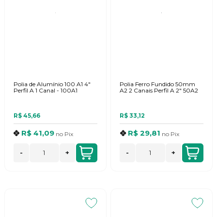
Polia de Alumínio 100 A1 4"
Polia Ferro Fundido 50mm
Perfil A 1 Canal - 100A1
A2 2 Canais Perfil A 2" 50A2
R$ 45,66
R$ 33,12
R$ 41,09
R$ 29,81
no
Pix
no
Pix
-
+
-
+