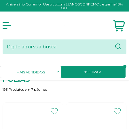
Aniversário Corremol: Use o cupom 27ANOSCORREMOL e ganhe 10%
OFF
Página Inicial
POLIAS
FILTRAR
MAIS VENDIDOS
POLIAS
193
Produtos em
7
páginas