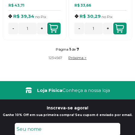
R$ 43,71
R$ 33,66
R$ 39,34
R$ 30,29
no
Pix
no
Pix
-
+
-
+
Página
1
de
7
1
2
3
4
5
6
7
Próxima >
Frete Grátis
Loja Física
Consulte Regulamento
Conheça a nossa loja
Inscreva-se agora!
Ganhe 10% Off em sua primeira compra! Seu cupom é enviado por email.