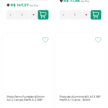
R$ 71,98
no
Pix
R$ 147,37
no
Pix
-
+
-
+
Polia Ferro Fundido 60mm
Polia de Alumínio 80 A1 3.1/8"
A2 2 Canais Perfil A 2.3/8"
Perfil A 1 Canal - 80A1