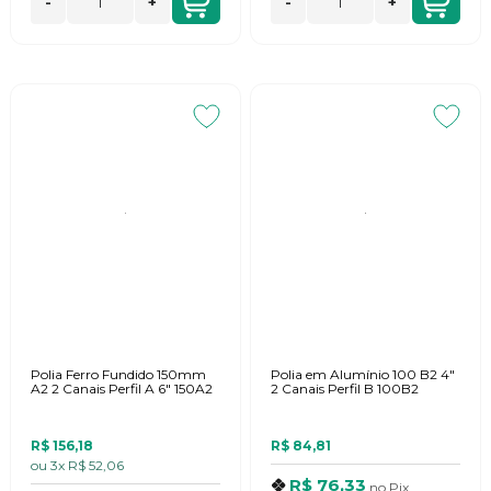
-
+
-
+
Polia Ferro Fundido 150mm
Polia em Alumínio 100 B2 4"
A2 2 Canais Perfil A 6" 150A2
2 Canais Perfil B 100B2
R$ 156,18
R$ 84,81
ou
3x
R$ 52,06
R$ 76,33
no
Pix