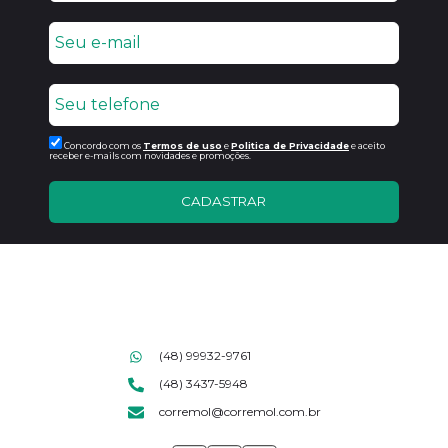
Concordo com os
Termos de uso
e
Politica de Privacidade
e aceito
receber e-mails com novidades e promoções.
CADASTRAR
(48) 99932-9761
(48) 3437-5948
corremol@corremol.com.br