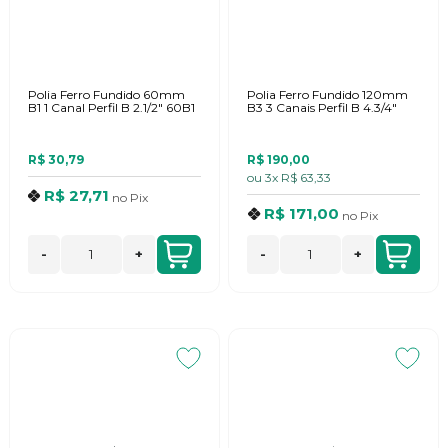
Polia Ferro Fundido 60mm
Polia Ferro Fundido 120mm
B1 1 Canal Perfil B 2.1/2" 60B1
B3 3 Canais Perfil B 4.3/4"
R$ 30,79
R$ 190,00
ou
3x
R$ 63,33
R$ 27,71
no
Pix
R$ 171,00
no
Pix
-
+
-
+