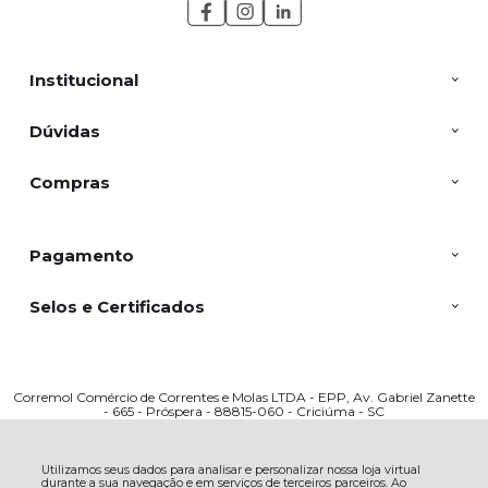
Institucional
Dúvidas
Compras
Pagamento
Selos e Certificados
Corremol Comércio de Correntes e Molas LTDA - EPP, Av. Gabriel Zanette
- 665 - Próspera - 88815-060 - Criciúma - SC
CNPJ: 03317909000166 | © Todos os direitos reservados - Corremol - 2026
Utilizamos seus dados para analisar e personalizar nossa loja virtual
durante a sua navegação e em serviços de terceiros parceiros. Ao