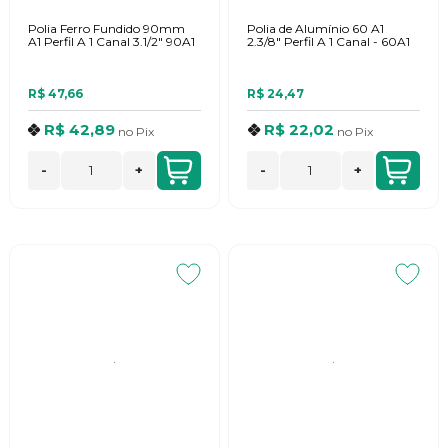
Polia Ferro Fundido 90mm
Polia de Alumínio 60 A1
A1 Perfil A 1 Canal 3.1/2" 90A1
2.3/8" Perfil A 1 Canal - 60A1
R$ 47,66
R$ 24,47
R$ 42,89
R$ 22,02
no
Pix
no
Pix
-
+
-
+