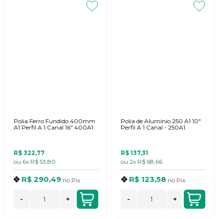
Polia Ferro Fundido 400mm
Polia de Alumínio 250 A1 10"
A1 Perfil A 1 Canal 16" 400A1
Perfil A 1 Canal - 250A1
R$ 322,77
R$ 137,31
ou
6x
R$ 53,80
ou
2x
R$ 68,66
R$ 290,49
R$ 123,58
no
Pix
no
Pix
-
+
-
+