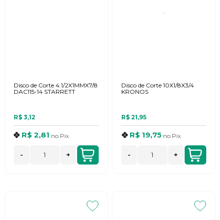
Disco de Corte 4.1/2X1MMX7/8
Disco de Corte 10X1/8X3/4
DAC115-14 STARRETT
KRONOS
R$ 3,12
R$ 21,95
R$ 2,81
R$ 19,75
no
Pix
no
Pix
-
+
-
+