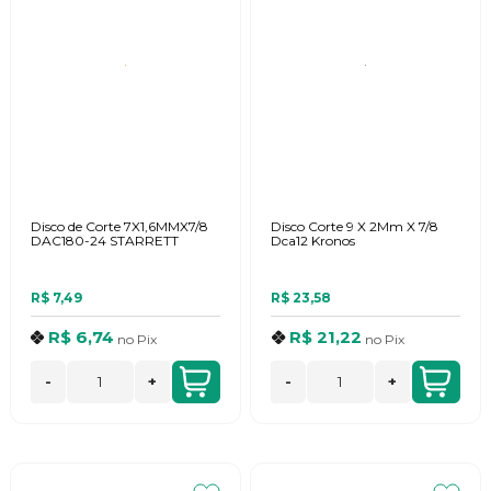
Disco de Corte 7X1,6MMX7/8
Disco Corte 9 X 2Mm X 7/8
DAC180-24 STARRETT
Dca12 Kronos
R$ 7,49
R$ 23,58
R$ 6,74
R$ 21,22
no
Pix
no
Pix
-
+
-
+