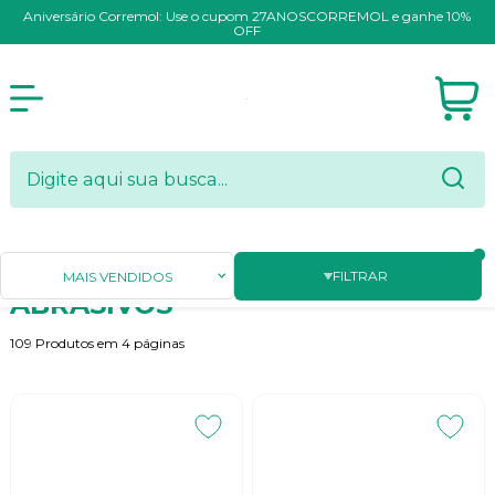
Aniversário Corremol: Use o cupom 27ANOSCORREMOL e ganhe 10%
OFF
Página Inicial
ABRASIVOS
FILTRAR
MAIS VENDIDOS
ABRASIVOS
109
Produtos em
4
páginas