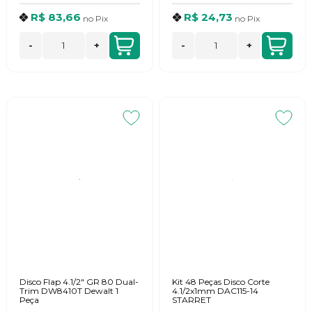
R$ 83,66
R$ 24,73
no
Pix
no
Pix
-
+
-
+
Disco Flap 4.1/2" GR 80 Dual-
Kit 48 Peças Disco Corte
Trim DW8410T Dewalt 1
4.1/2x1mm DAC115-14
Peça
STARRET