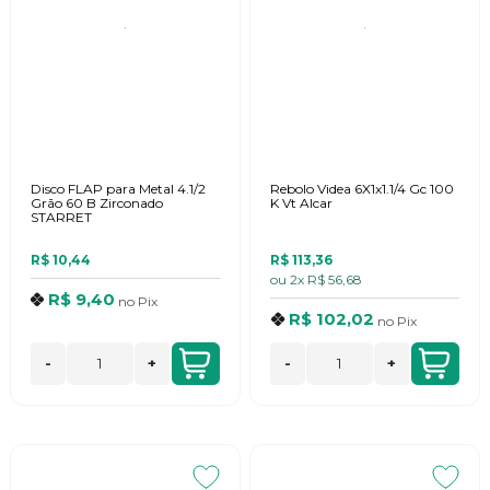
Disco FLAP para Metal 4.1/2
Rebolo Videa 6X1x1.1/4 Gc 100
Grão 60 B Zirconado
K Vt Alcar
STARRET
R$ 10,44
R$ 113,36
ou
2x
R$ 56,68
R$ 9,40
no
Pix
R$ 102,02
no
Pix
-
+
-
+