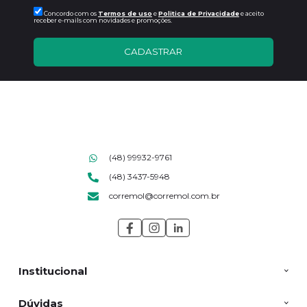
Concordo com os
Termos de uso
e
Politica de Privacidade
e aceito
receber e-mails com novidades e promoções.
CADASTRAR
(48) 99932-9761
(48) 3437-5948
corremol@corremol.com.br
Institucional
Dúvidas