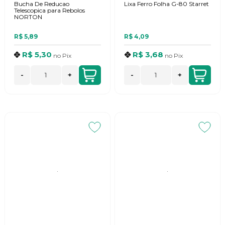
Bucha De Reducao
Lixa Ferro Folha G-80 Starret
Telescopica para Rebolos
NORTON
R$ 5,89
R$ 4,09
R$ 5,30
R$ 3,68
no
Pix
no
Pix
-
+
-
+