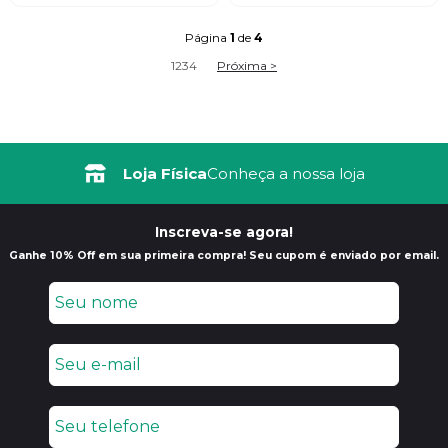
Página
1
de
4
1
2
3
4
Próxima >
Frete Grátis
Loja Física
Consulte Regulamento
Conheça a nossa loja
Inscreva-se agora!
Ganhe 10% Off em sua primeira compra! Seu cupom é enviado por email.