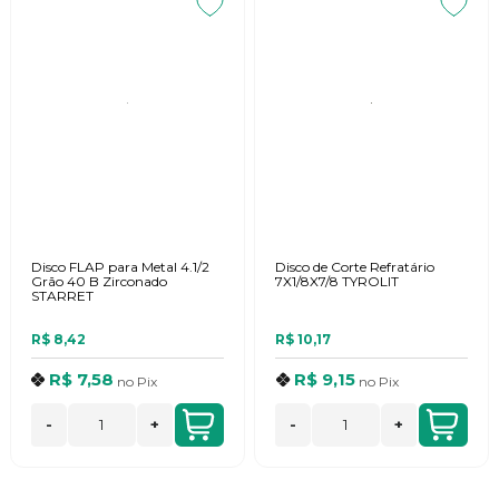
Disco FLAP para Metal 4.1/2
Disco de Corte Refratário
Grão 40 B Zirconado
7X1/8X7/8 TYROLIT
STARRET
R$ 8,42
R$ 10,17
R$ 7,58
R$ 9,15
no
Pix
no
Pix
-
+
-
+