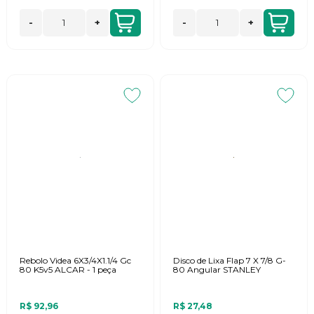
-
+
-
+
Rebolo Videa 6X3/4X1.1/4 Gc
Disco de Lixa Flap 7 X 7/8 G-
80 K5v5 ALCAR - 1 peça
80 Angular STANLEY
R$ 92,96
R$ 27,48