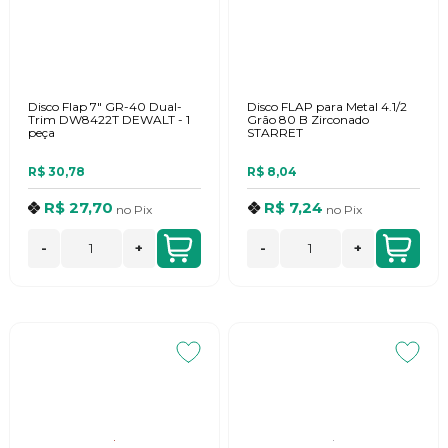
Disco Flap 7" GR-40 Dual-
Disco FLAP para Metal 4.1/2
Trim DW8422T DEWALT - 1
Grão 80 B Zirconado
peça
STARRET
R$ 30,78
R$ 8,04
R$ 27,70
R$ 7,24
no
Pix
no
Pix
-
+
-
+