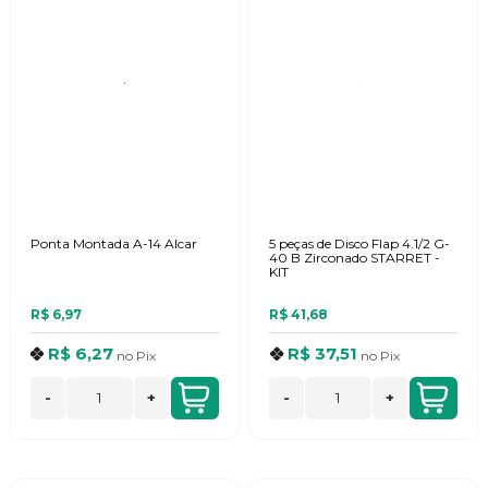
Ponta Montada A-14 Alcar
5 peças de Disco Flap 4.1/2 G-
40 B Zirconado STARRET -
KIT
R$ 6,97
R$ 41,68
R$ 6,27
R$ 37,51
no
Pix
no
Pix
-
+
-
+