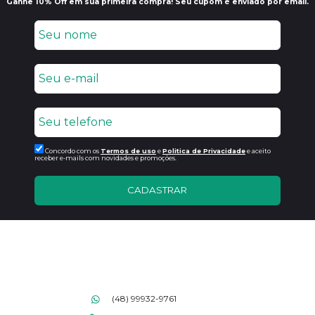
Ganhe 10% Off em sua primeira compra! Seu cupom é enviado por email.
Concordo com os
Termos de uso
e
Politica de Privacidade
e aceito
receber e-mails com novidades e promoções.
CADASTRAR
(48) 99932-9761