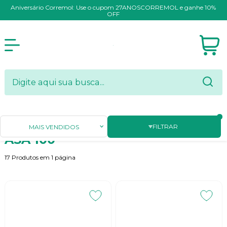
Aniversário Corremol: Use o cupom 27ANOSCORREMOL e ganhe 10%
OFF
Página Inicial
CORRENTES DE TRANSMISSÃO E PARTES
ASA 100
FILTRAR
MAIS VENDIDOS
ASA 100
17
Produtos em
1
página