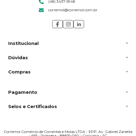
(48) 3437-5948
corremol@corremol.com.br
Institucional
Dúvidas
Compras
Pagamento
Selos e Certificados
Corremol Comércio de Correntes e Molas LTDA - EPP, Av. Gabriel Zanette
- 665 - Próspera - 88815-060 - Criciúma - SC