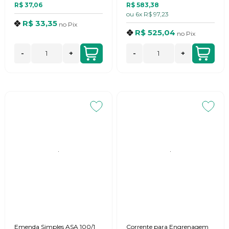
R$ 37,06
R$ 583,38
ou
6x
R$ 97,23
R$ 33,35
no
Pix
R$ 525,04
no
Pix
-
+
-
+
Emenda Simples ASA 100/1
Corrente para Engrenagem