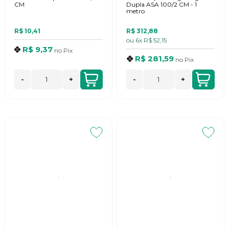
CM
Dupla ASA 100/2 CM - 1
metro
R$ 10,41
R$ 312,88
ou
6x
R$ 52,15
R$ 9,37
no
Pix
R$ 281,59
no
Pix
-
+
-
+