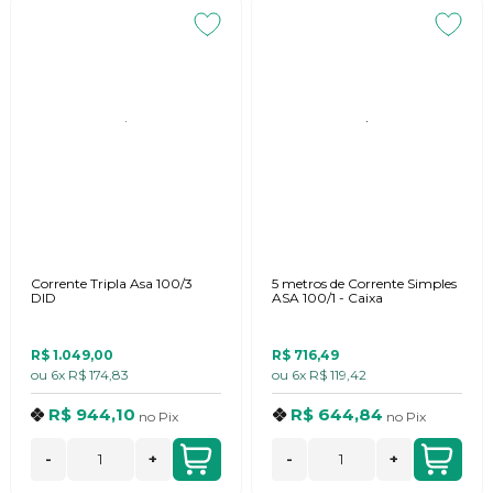
Corrente Tripla Asa 100/3
5 metros de Corrente Simples
DID
ASA 100/1 - Caixa
R$ 1.049,00
R$ 716,49
ou
6x
R$ 174,83
ou
6x
R$ 119,42
R$ 944,10
R$ 644,84
no
Pix
no
Pix
-
+
-
+