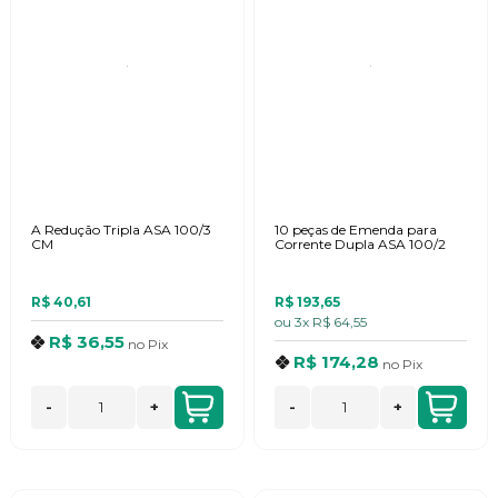
A Redução Tripla ASA 100/3
10 peças de Emenda para
CM
Corrente Dupla ASA 100/2
R$ 40,61
R$ 193,65
ou
3x
R$ 64,55
R$ 36,55
no
Pix
R$ 174,28
no
Pix
-
+
-
+