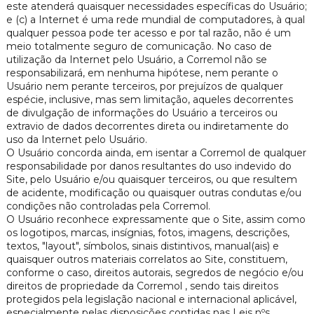
este atenderá quaisquer necessidades específicas do Usuário;
e (c) a Internet é uma rede mundial de computadores, à qual
qualquer pessoa pode ter acesso e por tal razão, não é um
meio totalmente seguro de comunicação. No caso de
utilização da Internet pelo Usuário, a Corremol não se
responsabilizará, em nenhuma hipótese, nem perante o
Usuário nem perante terceiros, por prejuízos de qualquer
espécie, inclusive, mas sem limitação, aqueles decorrentes
de divulgação de informações do Usuário a terceiros ou
extravio de dados decorrentes direta ou indiretamente do
uso da Internet pelo Usuário.
O Usuário concorda ainda, em isentar a Corremol de qualquer
responsabilidade por danos resultantes do uso indevido do
Site, pelo Usuário e/ou quaisquer terceiros, ou que resultem
de acidente, modificação ou quaisquer outras condutas e/ou
condições não controladas pela Corremol.
O Usuário reconhece expressamente que o Site, assim como
os logotipos, marcas, insígnias, fotos, imagens, descrições,
textos, "layout", símbolos, sinais distintivos, manual(ais) e
quaisquer outros materiais correlatos ao Site, constituem,
conforme o caso, direitos autorais, segredos de negócio e/ou
direitos de propriedade da Corremol , sendo tais direitos
protegidos pela legislação nacional e internacional aplicável,
especialmente pelas disposições contidas nas Leis nºs