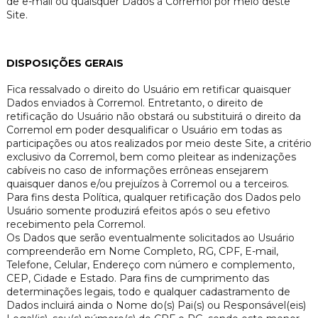
de e-mail ou quaisquer Dados à Corremol por meio deste
Site.
DISPOSIÇÕES GERAIS
Fica ressalvado o direito do Usuário em retificar quaisquer
Dados enviados à Corremol. Entretanto, o direito de
retificação do Usuário não obstará ou substituirá o direito da
Corremol em poder desqualificar o Usuário em todas as
participações ou atos realizados por meio deste Site, a critério
exclusivo da Corremol, bem como pleitear as indenizações
cabíveis no caso de informações errôneas ensejarem
quaisquer danos e/ou prejuízos à Corremol ou a terceiros.
Para fins desta Política, qualquer retificação dos Dados pelo
Usuário somente produzirá efeitos após o seu efetivo
recebimento pela Corremol.
Os Dados que serão eventualmente solicitados ao Usuário
compreenderão em Nome Completo, RG, CPF, E-mail,
Telefone, Celular, Endereço com número e complemento,
CEP, Cidade e Estado. Para fins de cumprimento das
determinações legais, todo e qualquer cadastramento de
Dados incluirá ainda o Nome do(s) Pai(s) ou Responsável(eis)