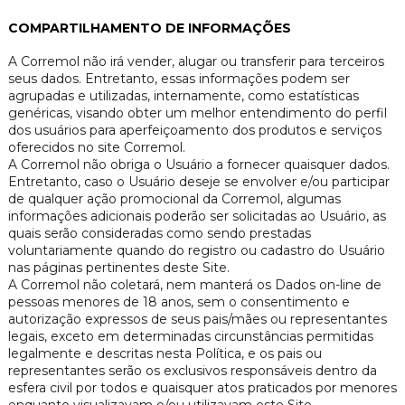
COMPARTILHAMENTO DE INFORMAÇÕES
A Corremol não irá vender, alugar ou transferir para terceiros
seus dados. Entretanto, essas informações podem ser
agrupadas e utilizadas, internamente, como estatísticas
genéricas, visando obter um melhor entendimento do perfil
dos usuários para aperfeiçoamento dos produtos e serviços
oferecidos no site Corremol.
A Corremol não obriga o Usuário a fornecer quaisquer dados.
Entretanto, caso o Usuário deseje se envolver e/ou participar
de qualquer ação promocional da Corremol, algumas
informações adicionais poderão ser solicitadas ao Usuário, as
quais serão consideradas como sendo prestadas
voluntariamente quando do registro ou cadastro do Usuário
nas páginas pertinentes deste Site.
A Corremol não coletará, nem manterá os Dados on-line de
pessoas menores de 18 anos, sem o consentimento e
autorização expressos de seus pais/mães ou representantes
legais, exceto em determinadas circunstâncias permitidas
legalmente e descritas nesta Política, e os pais ou
representantes serão os exclusivos responsáveis dentro da
esfera civil por todos e quaisquer atos praticados por menores
enquanto visualizavam e/ou utilizavam este Site.