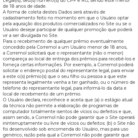
Legal(is), seu(s) número(s) do CPF e RG, sendo este menor
de 18 anos de idade.
A forma de coleta destes Dados será através de
cadastramento feito no momento em que o Usuário optar
pela aquisição dos produtos comercializados no Site ou se o
Usuário desejar participar de qualquer promoção que poderá
vir a ser divulgada no Site.
Para o recebimento de qualquer prêmio eventualmente
concedido pela Corremol a um Usuário menor de 18 anos,
a Corremol solicitará que o representante (não o menor)
compareça ao local de entrega dos prêmios para recebê-los e
forneça certas informações. Por exemplo, a Corremol poderá
solicitar o endereço postal do representante legal, para enviar
a este o(s) prêmio(s) que o seu filho ou pessoa a que este
representa legalmente venha a ter ganhado, ou o número de
telefone do representante legal, para informá-lo da data e
local de recebimento de um prêmio.
O Usuário declara, reconhece e aceita que (a) o estágio atual
da técnica não permite a elaboração de programas de
computador totalmente isentos de vícios ou defeitos e que,
assim sendo, a Corremol não pode garantir que o Site operará
ininterruptamente ou livre de vícios ou defeitos; (b) o Site não
foi desenvolvido sob encomenda do Usuário, mas para uso
genérico, razão pela qual a Corremol não pode garantir que