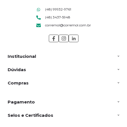
(48) 99932-9761
(48) 3437-5948
corremol@corremol.com.br
Institucional
Dúvidas
Compras
Pagamento
Selos e Certificados