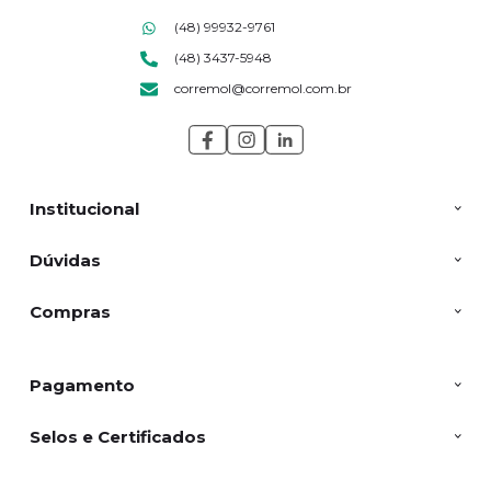
(48) 99932-9761
(48) 3437-5948
corremol@corremol.com.br
Institucional
Dúvidas
Compras
Pagamento
Selos e Certificados