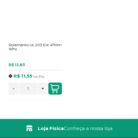
Rolamento Uc 203 Ext 47Mm
Whx
R$ 12,83
R$ 11,55
no
Pix
-
+
Loja Física
Conheça a nossa loja