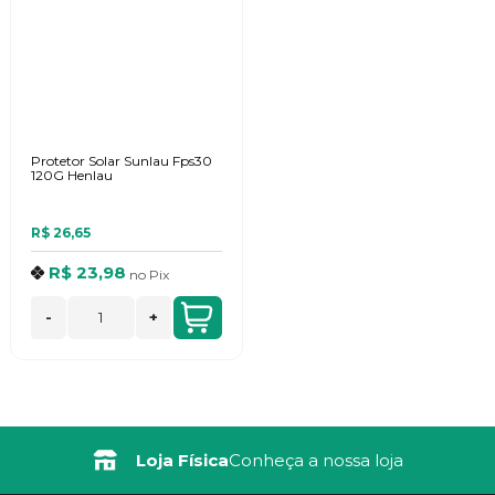
Protetor Solar Sunlau Fps30
120G Henlau
R$ 26,65
R$ 23,98
no
Pix
-
+
Loja Física
Conheça a nossa loja