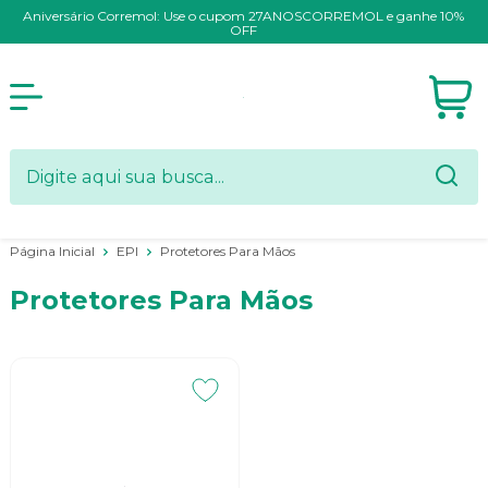
Aniversário Corremol: Use o cupom 27ANOSCORREMOL e ganhe 10%
OFF
Página Inicial
EPI
Protetores Para Mãos
Protetores Para Mãos