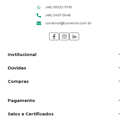
(48) 99932-9761
(48) 3437-5948
corremol@corremol.com.br
Institucional
Dúvidas
Compras
Pagamento
Selos e Certificados