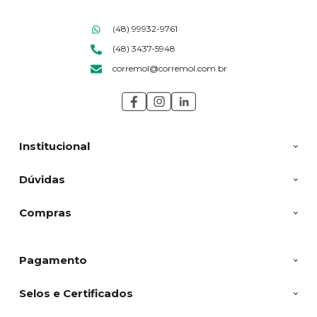
(48) 99932-9761
(48) 3437-5948
corremol@corremol.com.br
Institucional
Dúvidas
Compras
Pagamento
Selos e Certificados