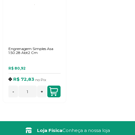
Engrenagem Simples Asa
1.50.28 Abt2 Cm
R$ 80,92
R$ 72,83
no
Pix
-
+
Loja Física
Conheça a nossa loja