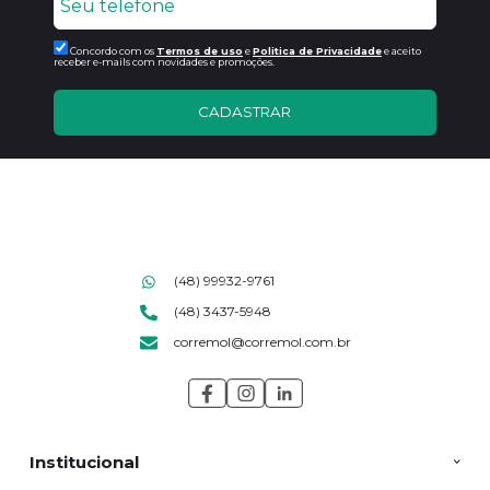
Concordo com os
Termos de uso
e
Politica de Privacidade
e aceito
receber e-mails com novidades e promoções.
CADASTRAR
(48) 99932-9761
(48) 3437-5948
corremol@corremol.com.br
Institucional