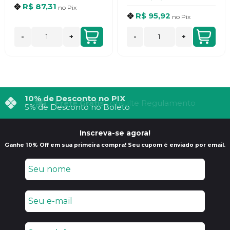
R$ 87,31
no
Pix
R$ 95,92
no
Pix
-
+
-
+
10% de Desconto no PIX
5% de Desconto no Boleto
Inscreva-se agora!
Ganhe 10% Off em sua primeira compra! Seu cupom é enviado por email.