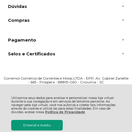
Dúvidas
Compras
Pagamento
Selos e Certificados
Corremol Comércio de Correntes e Molas LTDA - EPP, Av. Gabriel Zanette
- 665 - Próspera - 88815-060 - Criciúma - SC
CNPJ: 03317909000166 | © Todos os direitos reservados - Corremol - 2026
Utilizamos seus dados para analisar e personalizar nossa loja virtual
durante a sua navegação e em serviços de terceiros parceiros. Ao
navegar pela loja virtual, você nos autoriza a coletar tais informações
através do cookies e utilizá-las para estas finalidades. Em caso de
dúvidas, acesse nossa
Política de Privacidade
Entendi e Aceito