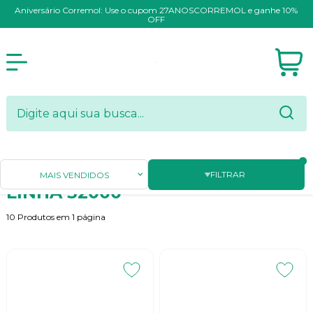
Aniversário Corremol: Use o cupom 27ANOSCORREMOL e ganhe 10%
OFF
Página Inicial
ROLAMENTOS
LINHA 32000
FILTRAR
MAIS VENDIDOS
LINHA 32000
10
Produtos em
1
página