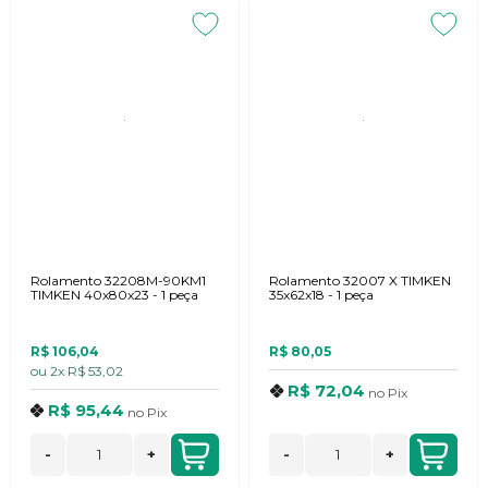
Rolamento 32208M-90KM1
Rolamento 32007 X TIMKEN
TIMKEN 40x80x23 - 1 peça
35x62x18 - 1 peça
R$ 106,04
R$ 80,05
ou
2x
R$ 53,02
R$ 72,04
no
Pix
R$ 95,44
no
Pix
-
+
-
+