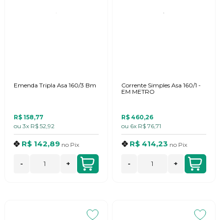
Emenda Tripla Asa 160/3 Bm
Corrente Simples Asa 160/1 -
EM METRO
R$ 158,77
R$ 460,26
ou
3x
R$ 52,92
ou
6x
R$ 76,71
R$ 142,89
R$ 414,23
no
Pix
no
Pix
-
+
-
+