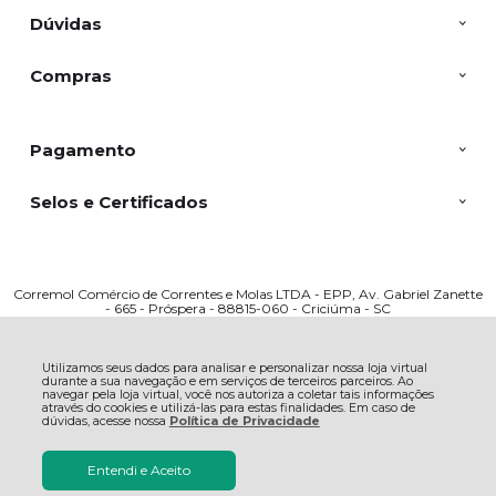
Dúvidas
Compras
Pagamento
Selos e Certificados
Corremol Comércio de Correntes e Molas LTDA - EPP, Av. Gabriel Zanette
- 665 - Próspera - 88815-060 - Criciúma - SC
CNPJ: 03317909000166 | © Todos os direitos reservados - Corremol - 2026
Utilizamos seus dados para analisar e personalizar nossa loja virtual
durante a sua navegação e em serviços de terceiros parceiros. Ao
navegar pela loja virtual, você nos autoriza a coletar tais informações
através do cookies e utilizá-las para estas finalidades. Em caso de
dúvidas, acesse nossa
Política de Privacidade
Entendi e Aceito