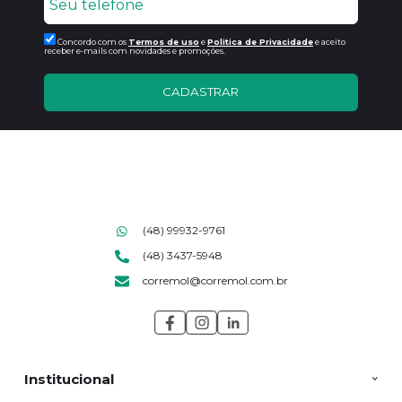
Concordo com os
Termos de uso
e
Politica de Privacidade
e aceito
receber e-mails com novidades e promoções.
CADASTRAR
(48) 99932-9761
(48) 3437-5948
corremol@corremol.com.br
Institucional