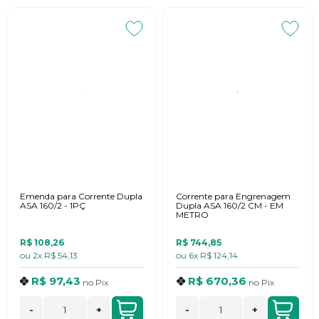
Emenda para Corrente Dupla
Corrente para Engrenagem
ASA 160/2 - 1PÇ
Dupla ASA 160/2 CM - EM
METRO
R$ 108,26
R$ 744,85
ou
2x
R$ 54,13
ou
6x
R$ 124,14
R$ 97,43
R$ 670,36
no
Pix
no
Pix
-
+
-
+