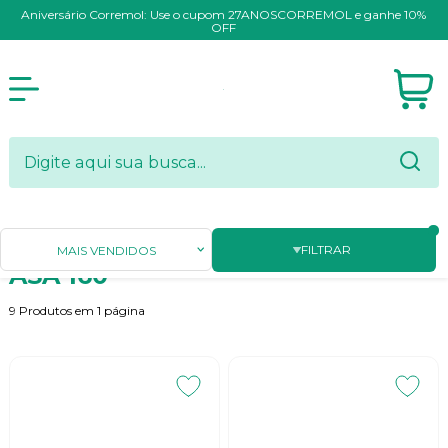
Aniversário Corremol: Use o cupom 27ANOSCORREMOL e ganhe 10%
OFF
Página Inicial
CORRENTES DE TRANSMISSÃO E PARTES
ASA 160
FILTRAR
MAIS VENDIDOS
ASA 160
9
Produtos em
1
página