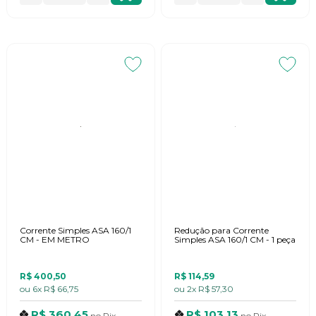
Corrente Simples ASA 160/1
Redução para Corrente
CM - EM METRO
Simples ASA 160/1 CM - 1 peça
R$ 400,50
R$ 114,59
ou
6x
R$ 66,75
ou
2x
R$ 57,30
R$ 360,45
R$ 103,13
no
Pix
no
Pix