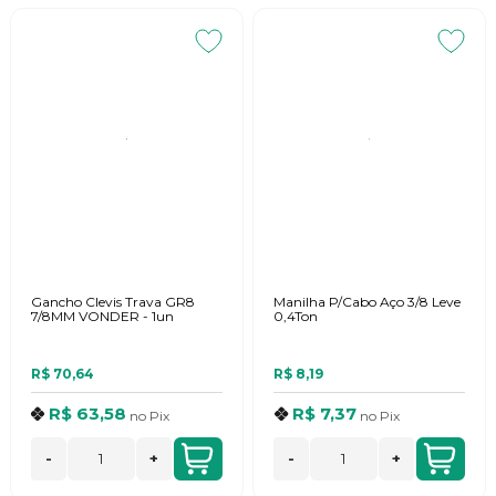
Gancho Clevis Trava GR8
Manilha P/Cabo Aço 3/8 Leve
7/8MM VONDER - 1un
0,4Ton
R$ 70,64
R$ 8,19
R$ 63,58
R$ 7,37
no
Pix
no
Pix
-
+
-
+