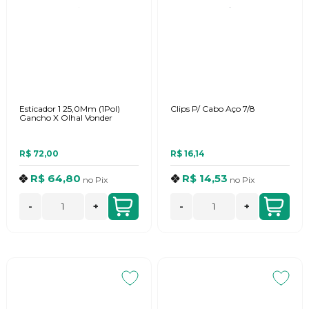
Esticador 1 25,0Mm (1Pol)
Clips P/ Cabo Aço 7/8
Gancho X Olhal Vonder
R$ 72,00
R$ 16,14
R$ 64,80
R$ 14,53
no
Pix
no
Pix
-
+
-
+