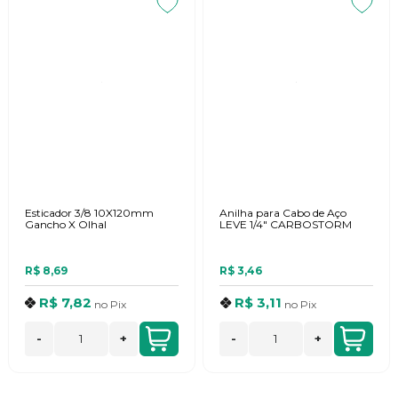
Esticador 3/8 10X120mm
Anilha para Cabo de Aço
Gancho X Olhal
LEVE 1/4" CARBOSTORM
R$ 8,69
R$ 3,46
R$ 7,82
R$ 3,11
no
Pix
no
Pix
-
+
-
+