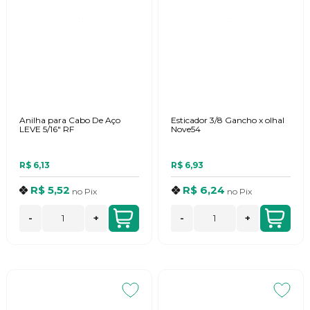
Anilha para Cabo De Aço
Esticador 3/8 Gancho x olhal
LEVE 5/16" RF
Nove54
R$ 6,13
R$ 6,93
R$ 5,52
R$ 6,24
no
Pix
no
Pix
-
+
-
+