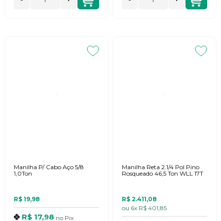
Manilha P/ Cabo Aço 5/8
Manilha Reta 2.1/4 Pol Pino
1,0Ton
Rosqueado 46,5 Ton WLL 17T
R$ 19,98
R$ 2.411,08
ou
6x
R$ 401,85
R$ 17,98
no
Pix