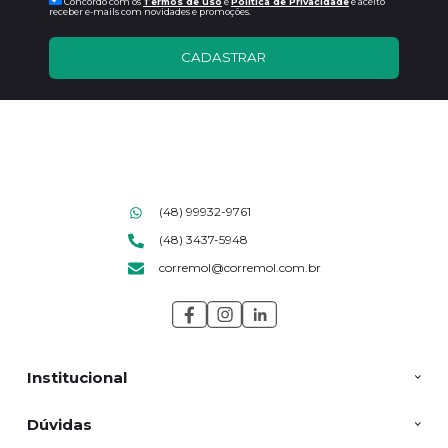
Concordo com os
Termos de uso
e
Politica de Privacidade
e aceito
receber e-mails com novidades e promoções.
CADASTRAR
(48) 99932-9761
(48) 3437-5948
corremol@corremol.com.br
Institucional
Dúvidas