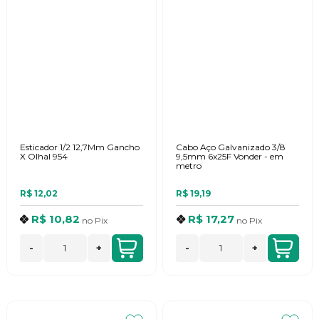
Esticador 1/2 12,7Mm Gancho
Cabo Aço Galvanizado 3/8
X Olhal 954
9,5mm 6x25F Vonder - em
metro
R$ 12,02
R$ 19,19
R$ 10,82
R$ 17,27
no
Pix
no
Pix
-
+
-
+