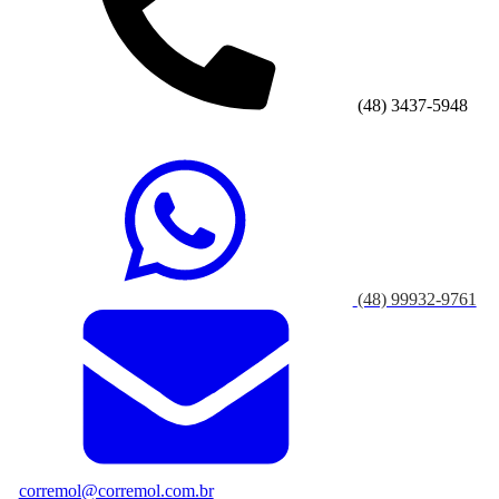
(48) 3437-5948
(48) 99932-9761
corremol@corremol.com.br