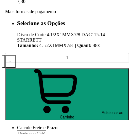
7,30
Mais formas de pagamento
Selecione as Opções
Disco de Corte 4.1/2X1MMX7/8 DAC115-14
STARRETT
Tamanho:
4.1/2X1MMX7/8 |
Quant:
48x
+
-
Adicionar ao
Carrinho
Calcule Frete e Prazo