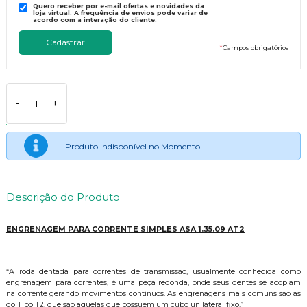
Quero receber por e-mail ofertas e novidades da
loja virtual. A frequência de envios pode variar de
acordo com a interação do cliente.
*
Campos obrigatórios
-
+
Produto Indisponível no Momento
Descrição do Produto
ENGRENAGEM PARA CORRENTE SIMPLES ASA 1.35.09 AT2
“A roda dentada para correntes de transmissão, usualmente conhecida como
engrenagem para correntes, é uma peça redonda, onde seus dentes se acoplam
na corrente gerando movimentos contínuos. As engrenagens mais comuns são as
do Tipo T2, que são aquelas que possuem um cubo unilateral fixo.”