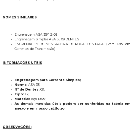
NOMES SIMILARES
Engrenagem ASA 35/1 Z-09
Engrenagem Simples ASA 35 09 DENTES
ENGRENAGEM = MENSAGEIRA = RODA DENTADA (Para uso em
Correntes de Transmissão)
INFORMAÇÕES ÚTEIS
Engrenagem para Corrente Simples;
Norma:
ASA 35;
Nº de Dentes:
09;
Tipo:
T2;
Material:
Aço 1045;
As demais medidas úteis podem ser conferidas na tabela em
anexo e em nosso catálogo.
OBSERVAÇÕES: