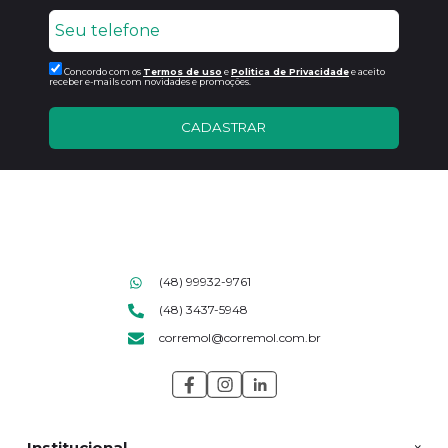
Concordo com os
Termos de uso
e
Politica de Privacidade
e aceito
receber e-mails com novidades e promoções.
CADASTRAR
(48) 99932-9761
(48) 3437-5948
corremol@corremol.com.br
Institucional