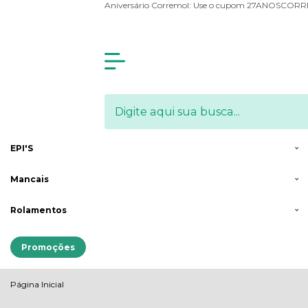
Olá Visitante!
Acesse sua conta e pedidos
Aniversário Corremol: Use o cupom 27ANOSCOR
Menu
Arames
& Molas
Correntes de
Transmissão
Engrenagens
Mensageiras
EPI'S
Mancais
Rolamentos
Promoções
Página Inicial