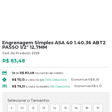
Engrenagem Simples ASA 40 1.40.36 ABT2
PASSO 1/2" 12,7MM
Cod. do Produto: 2259
R$ 83,48
1x
de
R$ 83,48
no cartão de crédito
Economize
R$ 8,35
R$ 75,13
à vista no pix
(10% Desconto)
Economize
R$ 4,17
R$ 79,31
à vista no boleto
(5% Desconto)
Selecione o Tamanho:
9
10
12
13
14
15
16
18
19