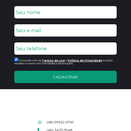
Concordo com os
Termos de uso
e
Politica de Privacidade
e aceito
receber e-mails com novidades e promoções.
CADASTRAR
(48) 99932-9761
(48) 3437-5948