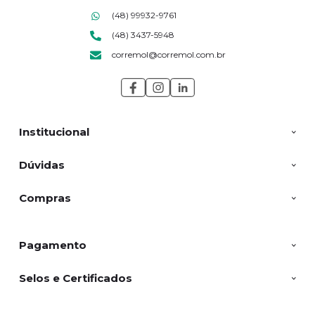
(48) 99932-9761
(48) 3437-5948
corremol@corremol.com.br
Institucional
Dúvidas
Compras
Pagamento
Selos e Certificados