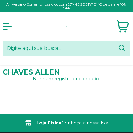
Aniversário Corremol: Use o cupom 27ANOSCORREMOL e ganhe 10%
OFF
CHAVES ALLEN
Nenhum registro encontrado.
Loja Física
Conheça a nossa loja