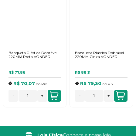
Banqueta Plástica Dobrável
Banqueta Plástica Dobrável
220MM Preta VONDER
220MM Cinza VONDER
R$ 77,86
R$ 88,11
R$ 70,07
R$ 79,30
no
Pix
no
Pix
-
+
-
+
Loja Física
Conheça a nossa loja