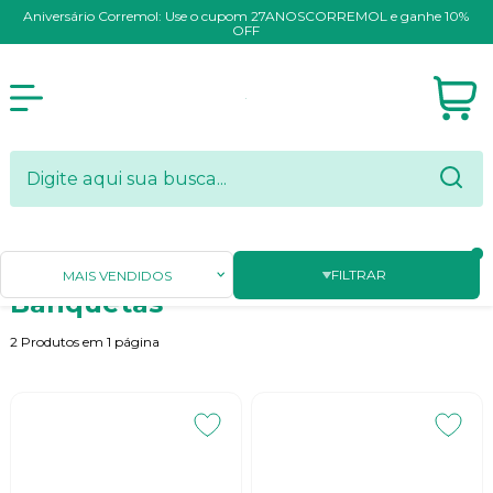
Aniversário Corremol: Use o cupom 27ANOSCORREMOL e ganhe 10%
OFF
Página Inicial
FERRAMENTAS MANUAIS
Banquetas
FILTRAR
MAIS VENDIDOS
Banquetas
2
Produtos em
1
página