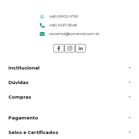
(48) 99932-9761
(48) 3437-5948
corremol@corremol.com.br
Institucional
Dúvidas
Compras
Pagamento
Selos e Certificados