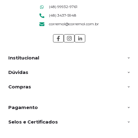
(48) 99932-9761
(48) 3437-5948
corremol@corremol.com.br
Institucional
Dúvidas
Compras
Pagamento
Selos e Certificados