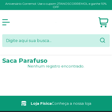
Aniversário Corremol: Use o cupom 27ANOSCORREMOL e ganhe 10%
OFF
Saca Parafuso
Nenhum registro encontrado.
Loja Física
Conheça a nossa loja