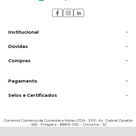
Institucional
Dúvidas
Compras
Pagamento
Selos e Certificados
Corremol Comércio de Correntes e Molas LTDA - EPP, Av. Gabriel Zanette
- 665 - Próspera - 88815-060 - Criciúma - SC
CNPJ: 03317909000166 | © Todos os direitos reservados - Corremol - 2026