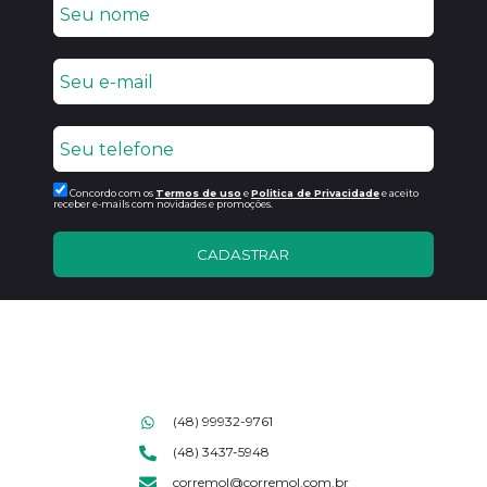
Concordo com os
Termos de uso
e
Politica de Privacidade
e aceito
receber e-mails com novidades e promoções.
CADASTRAR
(48) 99932-9761
(48) 3437-5948
corremol@corremol.com.br