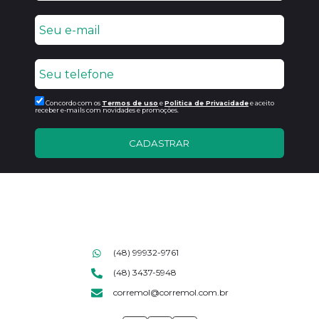
Concordo com os
Termos de uso
e
Politica de Privacidade
e aceito
receber e-mails com novidades e promoções.
CADASTRAR
(48) 99932-9761
(48) 3437-5948
corremol@corremol.com.br