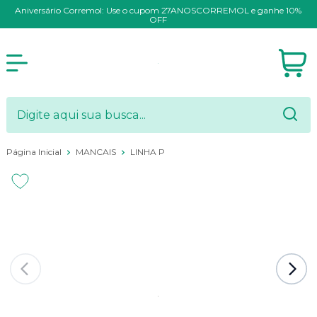
Aniversário Corremol: Use o cupom 27ANOSCORREMOL e ganhe 10%
OFF
Página Inicial
MANCAIS
LINHA P