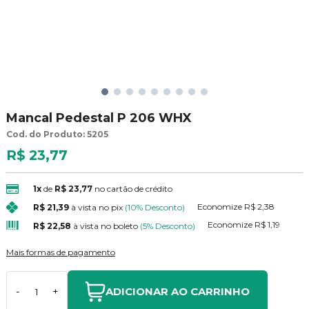
Mancal Pedestal P 206 WHX
Cod. do Produto: 5205
R$ 23,77
1x
de
R$ 23,77
no cartão de crédito
Economize
R$ 2,38
R$ 21,39
à vista no pix
(10% Desconto)
Economize
R$ 1,19
R$ 22,58
à vista no boleto
(5% Desconto)
Mais formas de pagamento
ADICIONAR AO CARRINHO
-
+