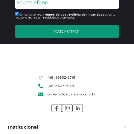
Concordo com os
Termos de uso
e
Politica de Privacidade
e aceito
receber e-mails com novidades e promoções.
CADASTRAR
(48) 99932-9761
(48) 3437-5948
corremol@corremol.com.br
Institucional