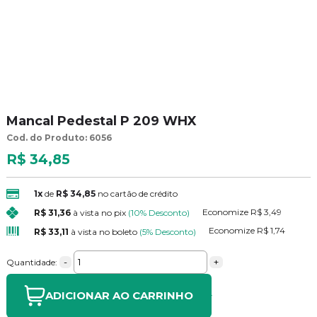
Mancal Pedestal P 209 WHX
Cod. do Produto: 6056
R$ 34,85
1x
de
R$ 34,85
no cartão de crédito
Economize
R$ 3,49
R$ 31,36
à vista no pix
(10% Desconto)
Economize
R$ 1,74
R$ 33,11
à vista no boleto
(5% Desconto)
-
+
Quantidade:
ADICIONAR AO CARRINHO