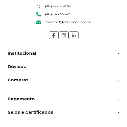
(48) 99932-9761
(48) 3437-5948
corremol@corremol.com.br
Institucional
Dúvidas
Compras
Pagamento
Selos e Certificados