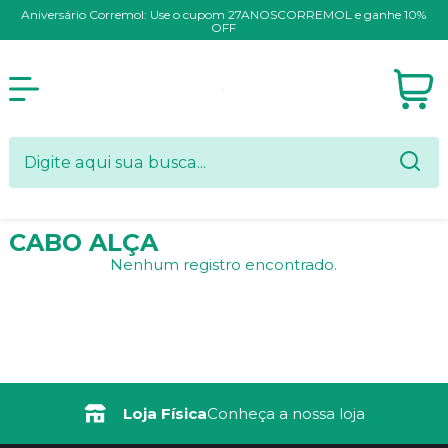
Aniversário Corremol: Use o cupom 27ANOSCORREMOL e ganhe 10%
OFF
CABO ALÇA
Nenhum registro encontrado.
Loja Física
Conheça a nossa loja