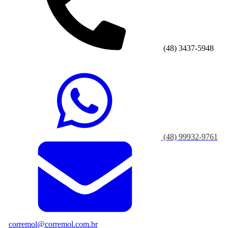
(48) 3437-5948
(48) 99932-9761
corremol@corremol.com.br