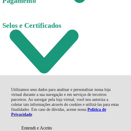
Pagamento
Selos e Certificados
Utilizamos seus dados para analisar e personalizar nossa loja
virtual durante a sua navegação e em serviços de terceiros
parceiros. Ao navegar pela loja virtual, você nos autoriza a
coletar tais informações através do cookies e utilizá-las para estas
finalidades. Em caso de dúvidas, acesse nossa
Política de
Corremol Comércio de Correntes e Molas LTDA - EPP, Av.
Privacidade
Gabriel Zanette - 665 - Próspera - 88815-060 - Criciúma - SC
CNPJ: 03317909000166 | © Todos os direitos reservados -
Corremol - 2026
Entendi e Aceito