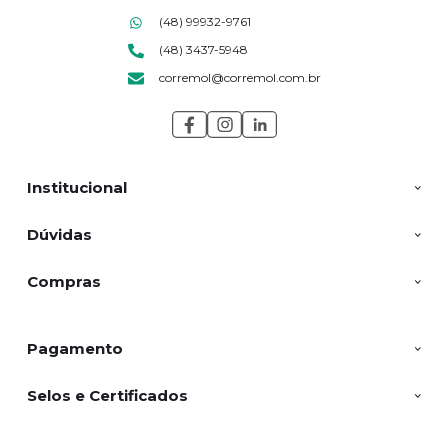
(48) 99932-9761
(48) 3437-5948
corremol@corremol.com.br
Institucional
Dúvidas
Compras
Pagamento
Selos e Certificados