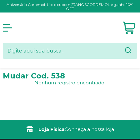
Aniversário Corremol: Use o cupom 27ANOSCORREMOL e ganhe 10%
OFF
Mudar Cod. 538
Nenhum registro encontrado.
Loja Física
Conheça a nossa loja