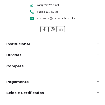
(48) 99932-9761
(48) 3437-5948
corremol@corremol.com.br
Institucional
Dúvidas
Compras
Pagamento
Selos e Certificados