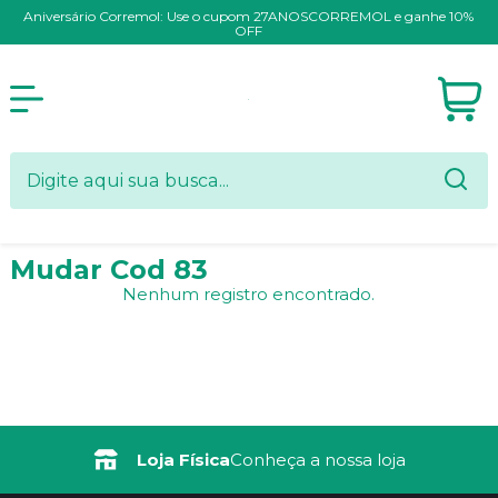
Aniversário Corremol: Use o cupom 27ANOSCORREMOL e ganhe 10%
OFF
Mudar Cod 83
Nenhum registro encontrado.
Loja Física
Conheça a nossa loja