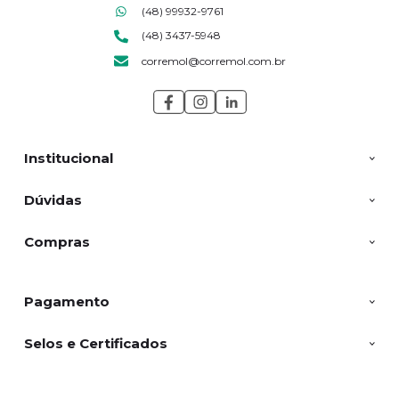
(48) 99932-9761
(48) 3437-5948
corremol@corremol.com.br
Institucional
Dúvidas
Compras
Pagamento
Selos e Certificados