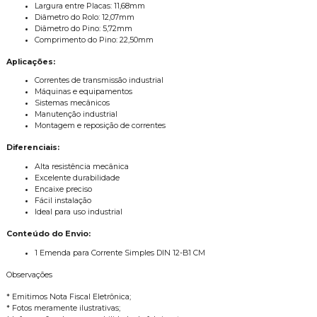
Largura entre Placas: 11,68mm
Diâmetro do Rolo: 12,07mm
Diâmetro do Pino: 5,72mm
Comprimento do Pino: 22,50mm
Aplicações:
Correntes de transmissão industrial
Máquinas e equipamentos
Sistemas mecânicos
Manutenção industrial
Montagem e reposição de correntes
Diferenciais:
Alta resistência mecânica
Excelente durabilidade
Encaixe preciso
Fácil instalação
Ideal para uso industrial
Conteúdo do Envio:
1 Emenda para Corrente Simples DIN 12-B1 CM
Observações
* Emitimos Nota Fiscal Eletrônica;
* Fotos meramente ilustrativas;