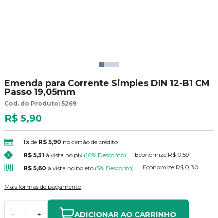
Emenda para Corrente Simples DIN 12-B1 CM
Passo 19,05mm
Cod. do Produto: 5269
R$ 5,90
1x
de
R$ 5,90
no cartão de crédito
Economize
R$ 0,59
R$ 5,31
à vista no pix
(10% Desconto)
Economize
R$ 0,30
R$ 5,60
à vista no boleto
(5% Desconto)
Mais formas de pagamento
ADICIONAR AO CARRINHO
-
+