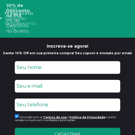
10% de
Loja
Desconto
6X Sem
Frete Grátis
Física
no PIX
Juros
Consulte
Conheça
5% de
no Cartão
Regulamento
a nossa
Desconto
de Crédito
loja
no Boleto
Inscreva-se agora!
Ganhe 10% Off em sua primeira compra! Seu cupom é enviado por email.
Concordo com os
Termos de uso
e
Politica de Privacidade
e aceito
receber e-mails com novidades e promoções.
CADASTRAR