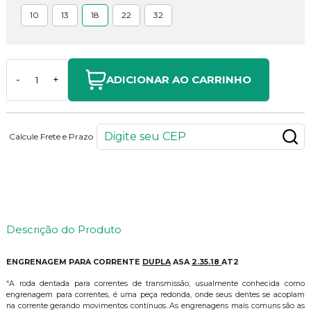
10
13
18
22
32
ADICIONAR AO CARRINHO
-
+
Calcule Frete e Prazo
54
PONTOS
Descrição do Produto
ENGRENAGEM PARA CORRENTE
DUPLA
ASA
2.35.18
AT2
“A roda dentada para correntes de transmissão, usualmente conhecida como
engrenagem para correntes, é uma peça redonda, onde seus dentes se acoplam
na corrente gerando movimentos contínuos. As engrenagens mais comuns são as