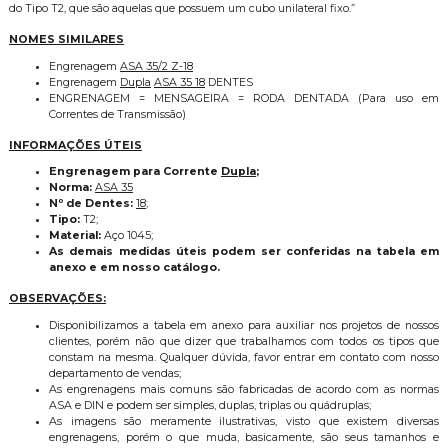
do Tipo T2, que são aquelas que possuem um cubo unilateral fixo.”
NOMES SIMILARES
Engrenagem
ASA 35/2 Z-18
Engrenagem
Dupla
ASA 35 18
DENTES
ENGRENAGEM = MENSAGEIRA = RODA DENTADA (Para uso em
Correntes de Transmissão)
INFORMAÇÕES ÚTEIS
Engrenagem para Corrente
Dupla
;
Norma:
ASA 35
Nº de Dentes:
18
;
Tipo:
T2;
Material:
Aço 1045;
As demais medidas úteis podem ser conferidas na tabela em
anexo e em nosso catálogo.
OBSERVAÇÕES:
Disponibilizamos a tabela em anexo para auxiliar nos projetos de nossos
clientes, porém não que dizer que trabalhamos com todos os tipos que
constam na mesma. Qualquer dúvida, favor entrar em contato com nosso
departamento de vendas;
As engrenagens mais comuns são fabricadas de acordo com as normas
ASA e DIN e podem ser simples, duplas, triplas ou quádruplas;
As imagens são meramente ilustrativas, visto que existem diversas
engrenagens, porém o que muda, basicamente, são seus tamanhos e