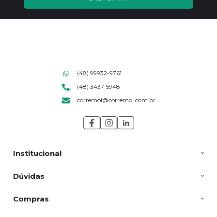
(48) 99932-9761
(48) 3437-5948
corremol@corremol.com.br
Institucional
Dúvidas
Compras