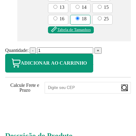
13
14
15
16
18
25
Tabela de Tamanhos
Quantidade:
-
+
ADICIONAR AO CARRINHO
Calcule Frete e
Prazo
253
PONTOS
Descrição do Produto