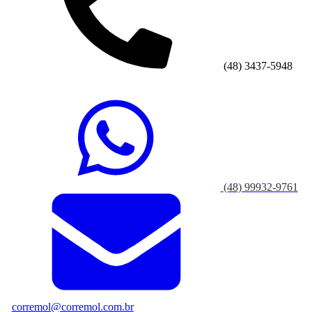
(48) 3437-5948
(48) 99932-9761
corremol@corremol.com.br