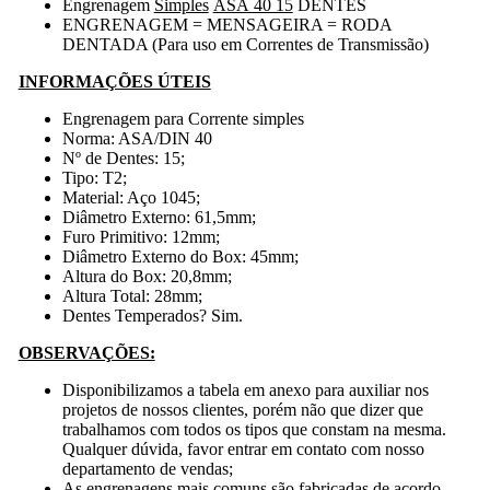
Engrenagem
Simples
ASA 40 15
DENTES
ENGRENAGEM = MENSAGEIRA = RODA
DENTADA (Para uso em Correntes de Transmissão)
INFORMAÇÕES ÚTEIS
Engrenagem para Corrente simples
Norma: ASA/DIN 40
Nº de Dentes: 15;
Tipo: T2;
Material: Aço 1045;
Diâmetro Externo: 61,5mm;
Furo Primitivo: 12mm;
Diâmetro Externo do Box: 45mm;
Altura do Box: 20,8mm;
Altura Total: 28mm;
Dentes Temperados? Sim.
OBSERVAÇÕES:
Disponibilizamos a tabela em anexo para auxiliar nos
projetos de nossos clientes, porém não que dizer que
trabalhamos com todos os tipos que constam na mesma.
Qualquer dúvida, favor entrar em contato com nosso
departamento de vendas;
As engrenagens mais comuns são fabricadas de acordo