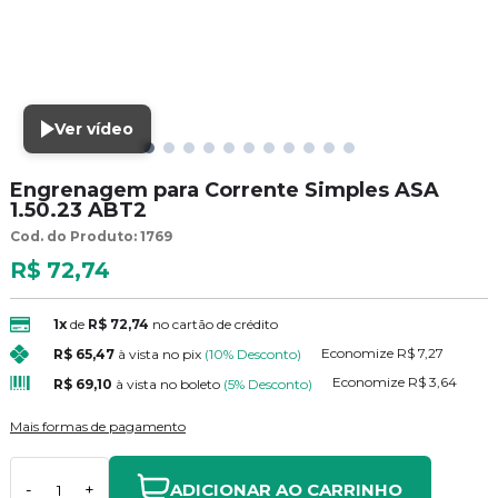
Ver vídeo
Engrenagem para Corrente Simples ASA
1.50.23 ABT2
Cod. do Produto: 1769
R$ 72,74
1x
de
R$ 72,74
no cartão de crédito
Economize
R$ 7,27
R$ 65,47
à vista no pix
(10% Desconto)
Economize
R$ 3,64
R$ 69,10
à vista no boleto
(5% Desconto)
Mais formas de pagamento
ADICIONAR AO CARRINHO
-
+