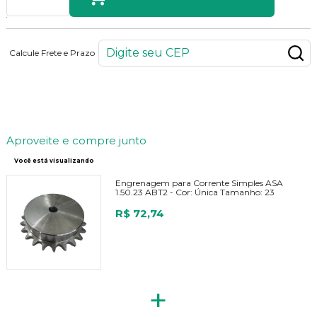
Calcule Frete e Prazo
73
PONTOS
Aproveite e compre junto
Você está visualizando
Engrenagem para Corrente Simples ASA
1.50.23 ABT2 -
Cor:
Única
Tamanho:
23
R$ 72,74
+