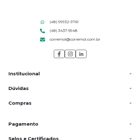
(48) 99932-9761
(48) 3437-5948
corremol@corremol.com.br
Institucional
Dúvidas
Compras
Pagamento
Selos e Certificados