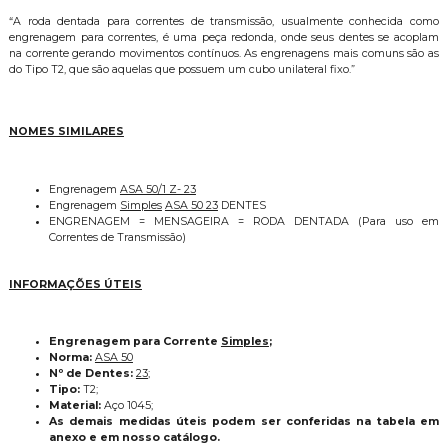
“A roda dentada para correntes de transmissão, usualmente conhecida como
engrenagem para correntes, é uma peça redonda, onde seus dentes se acoplam
na corrente gerando movimentos contínuos. As engrenagens mais comuns são as
do Tipo T2, que são aquelas que possuem um cubo unilateral fixo.”
NOMES SIMILARES
Engrenagem
ASA 50/1 Z- 23
Engrenagem
Simples
ASA 50 23
DENTES
ENGRENAGEM = MENSAGEIRA = RODA DENTADA (Para uso em
Correntes de Transmissão)
INFORMAÇÕES ÚTEIS
Engrenagem para Corrente
Simples
;
Norma:
ASA 50
Nº de Dentes:
23
;
Tipo:
T2;
Material:
Aço 1045;
As demais medidas úteis podem ser conferidas na tabela em
anexo e em nosso catálogo.