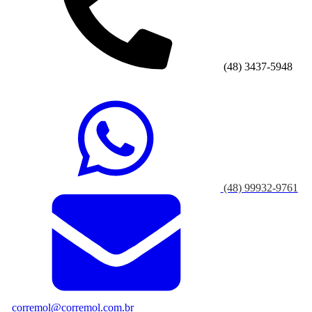
(48) 3437-5948
(48) 99932-9761
corremol@corremol.com.br