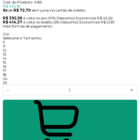
Cod. do Produto: 4169
R$ 436,18
6x
de
R$ 72,70
sem juros no cartão de crédito
R$ 392,56
à vista no pix
(10% Desconto)
Economize
R$ 43,62
R$ 414,37
à vista no boleto
(5% Desconto)
Economize
R$ 21,81
Mais formas de pagamento
Cor:
Selecione o Tamanho:
9
11
12
13
14
15
16
17
18
24
25
-
+