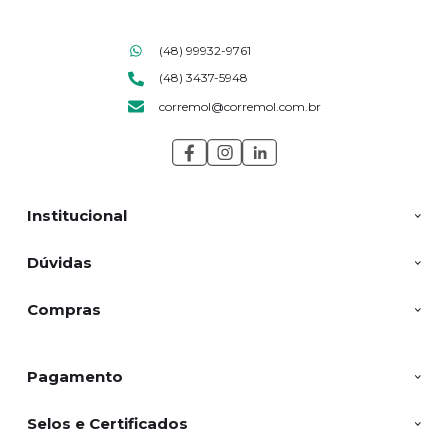
(48) 99932-9761
(48) 3437-5948
corremol@corremol.com.br
Institucional
Dúvidas
Compras
Pagamento
Selos e Certificados