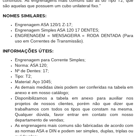
contínuos. As engrenagens mais comuns são as do Tipo T2, que
são aquelas que possuem um cubo unilateral fixo.”
NOMES SIMILARES:
Engrenagem ASA 120/1 Z-17;
Engrenagem Simples ASA 120 17 DENTES;
ENGRENAGEM = MENSAGEIRA = RODA DENTADA (Para
uso em Correntes de Transmissão).
INFORMAÇÕES ÚTEIS:
Engrenagem para Corrente Simples;
Norma: ASA 120;
Nº de Dentes: 17;
Tipo: T2;
Material: Aço 1045;
As demais medidas úteis podem ser conferidas na tabela em
anexo e em nosso catálogo;
Disponibilizamos a tabela em anexo para auxiliar nos
projetos de nossos clientes, porém não que dizer que
trabalhamos com todos os tipos que constam na mesma.
Qualquer dúvida, favor entrar em contato com nosso
departamento de vendas;
As engrenagens mais comuns são fabricadas de acordo com
as normas ASA e DIN e podem ser simples, duplas, triplas ou