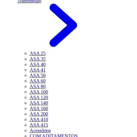
Transmissão
ASA 25
ASA 35
ASA 40
ASA 41
ASA 50
ASA 60
ASA 80
ASA 100
ASA 120
ASA 140
ASA 160
ASA 200
ASA 410
ASA 415
Acessórios
COM ADITAMENTOS