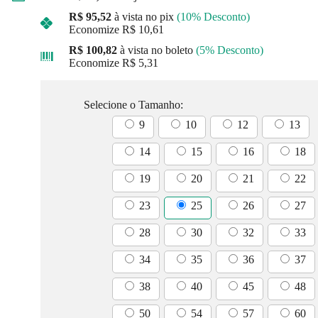
R$ 95,52
à vista no pix
(10% Desconto)
Economize
R$ 10,61
R$ 100,82
à vista no boleto
(5% Desconto)
Economize
R$ 5,31
Selecione o Tamanho:
9
10
12
13
14
15
16
18
19
20
21
22
23
25
26
27
28
30
32
33
34
35
36
37
38
40
45
48
50
54
57
60