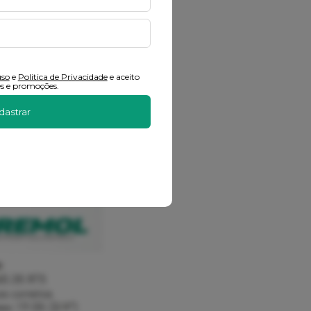
uso
e
Politica de Privacidade
e aceito
s e promoções.
dastrar