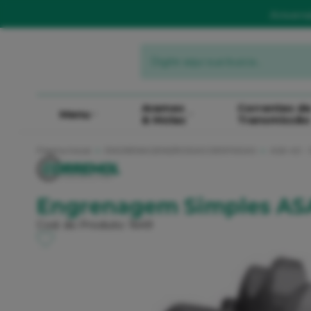
Aniver
Arames
Correntes d
Menu
& Molas
Transmissão
Página Inicial
ENGRENAGENS/RODAS DENTADAS
ASA 40 - 
Engrenagem Simples ASA
Cod. do Produto: 1649