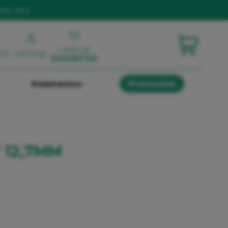
10% OFF
LISTA DE
NTO
ENTRAR
FAVORITOS
Rolamentos
Promoções
" 12,7MM