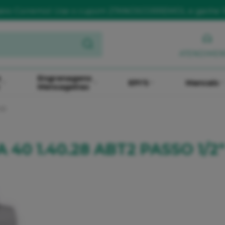
sário Corremol: Use o cupom 27ANOSCORREMOL e ganhe 
ATENDIME
e
Engrenagens
EPI'S
Mancais
Mensageiras
1/2
 40 1.40.28 ABT2 PASSO 1/2