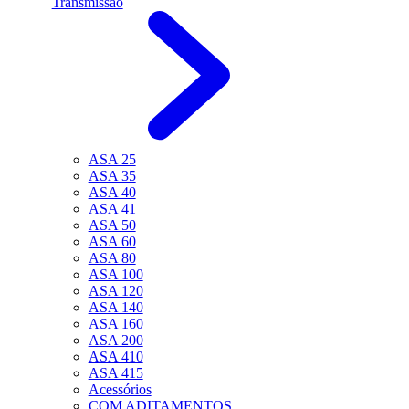
Transmissão
ASA 25
ASA 35
ASA 40
ASA 41
ASA 50
ASA 60
ASA 80
ASA 100
ASA 120
ASA 140
ASA 160
ASA 200
ASA 410
ASA 415
Acessórios
COM ADITAMENTOS