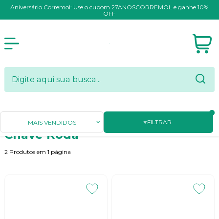
Aniversário Corremol: Use o cupom 27ANOSCORREMOL e ganhe 10%
OFF
Página Inicial
FERRAMENTAS MANUAIS
Chave Roda
FILTRAR
MAIS VENDIDOS
Chave Roda
2
Produtos em
1
página