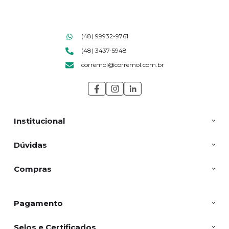
(48) 99932-9761
(48) 3437-5948
corremol@corremol.com.br
Institucional
Dúvidas
Compras
Pagamento
Selos e Certificados