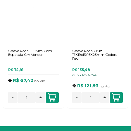
Chave Roda L 19Mm Com
Chave Roda Cruz
Espatula Crv Vonder
17X19x13/16X23mm Gedore
Red
R$ 74,91
R$ 135,48
ou
2x
R$ 67,74
R$ 67,42
no
Pix
R$ 121,93
no
Pix
-
+
-
+