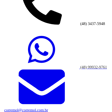
(48) 3437-5948
(48) 99932-9761
corremol@corremol.com.br