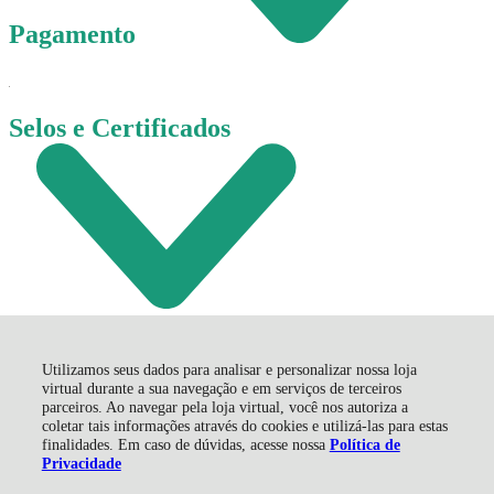
Pagamento
Selos e Certificados
Utilizamos seus dados para analisar e personalizar nossa loja
virtual durante a sua navegação e em serviços de terceiros
parceiros. Ao navegar pela loja virtual, você nos autoriza a
coletar tais informações através do cookies e utilizá-las para estas
finalidades. Em caso de dúvidas, acesse nossa
Política de
Corremol Comércio de Correntes e Molas LTDA - EPP, Av.
Privacidade
Gabriel Zanette - 665 - Próspera - 88815-060 - Criciúma - SC
CNPJ: 03317909000166 | © Todos os direitos reservados -