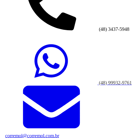
(48) 3437-5948
(48) 99932-9761
corremol@corremol.com.br