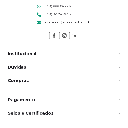
(48) 99932-9761
(48) 3437-5948
corremol@corremol.com.br
Institucional
Dúvidas
Compras
Pagamento
Selos e Certificados