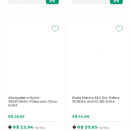
Abraçadeira Nylon
Roda Macica 6X2 Rol. Esfera
350X7,6Mm Preta com 50un
16,15Mm A4010-B3 AJAX
AJAX
R$ 26,60
R$ 44,06
R$ 23,94
R$ 39,65
no
Pix
no
Pix