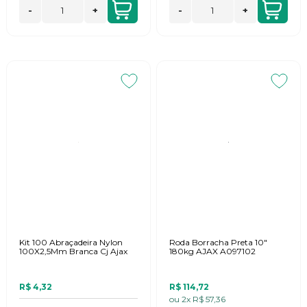
-
+
-
+
Kit 100 Abraçadeira Nylon
Roda Borracha Preta 10"
100X2,5Mm Branca Cj Ajax
180kg AJAX A097102
R$ 4,32
R$ 114,72
ou
2x
R$ 57,36