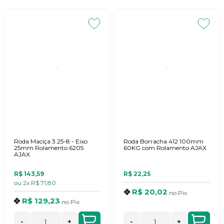
Roda Maciça 3.25-8 - Eixo
Roda Borracha 412 100mm
25mm Rolamento 6205
60KG com Rolamento AJAX
AJAX
R$ 143,59
R$ 22,25
ou
2x
R$ 71,80
R$ 20,02
no
Pix
R$ 129,23
no
Pix
-
+
-
+