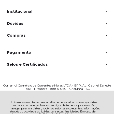
Institucional
Dúvidas
Compras
Pagamento
Selos e Certificados
Corremol Comércio de Correntes e Molas LTDA - EPP, Av. Gabriel Zanette
- 665 - Próspera - 88815-060 - Criciúma - SC
CNPJ: 03317909000166 | © Todos os direitos reservados - Corremol - 2026
Utilizamos seus dados para analisar e personalizar nossa loja virtual
durante a sua navegação e em serviços de terceiros parceiros. Ao
navegar pela loja virtual, você nos autoriza a coletar tais informações
através do cookies e utilizá-las para estas finalidades. Em caso de