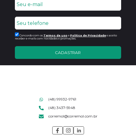
Concordo com os
Termos de uso
e
Politica de Privacidade
e aceito
receber e-mails com novidades e promoções.
CADASTRAR
(48) 99932-9761
(48) 3437-5948
corremol@corremol.com.br