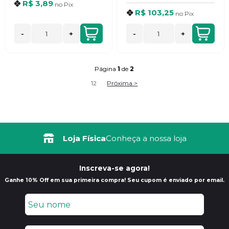
R$ 3,89
no
Pix
R$ 103,25
no
Pix
-
+
-
+
Página
1
de
2
1
2
Próxima >
Frete Grátis
Loja Física
Consulte Regulamento
Conheça a nossa loja
Inscreva-se agora!
Ganhe 10% Off em sua primeira compra! Seu cupom é enviado por email.