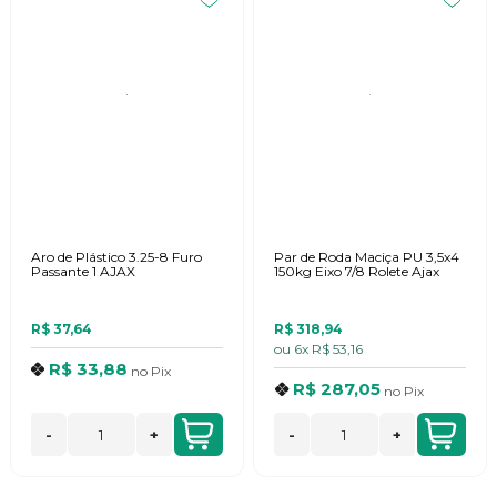
Aro de Plástico 3.25-8 Furo
Par de Roda Maciça PU 3,5x4
Passante 1 AJAX
150kg Eixo 7/8 Rolete Ajax
R$ 37,64
R$ 318,94
ou
6x
R$ 53,16
R$ 33,88
no
Pix
R$ 287,05
no
Pix
-
+
-
+