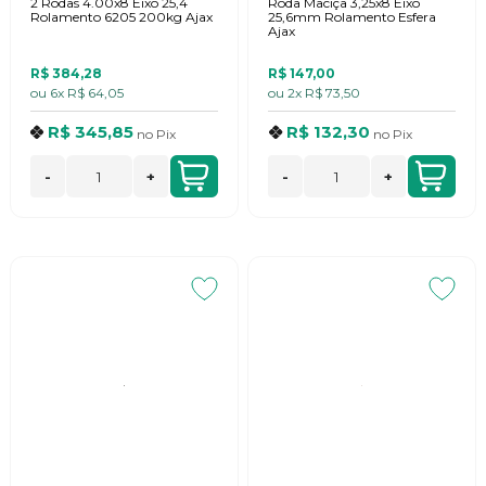
2 Rodas 4.00x8 Eixo 25,4
Roda Maciça 3,25x8 Eixo
Rolamento 6205 200kg Ajax
25,6mm Rolamento Esfera
Ajax
R$ 384,28
R$ 147,00
ou
6x
R$ 64,05
ou
2x
R$ 73,50
R$ 345,85
R$ 132,30
no
Pix
no
Pix
-
+
-
+