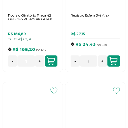
Rodizio Giratório Placa 42
Registro Esfera 3/4 Ajax
GFI Freio PU 400KG AJAX
R$ 186,89
R$ 27,15
ou
3x
R$ 62,30
R$ 24,43
no
Pix
R$ 168,20
no
Pix
-
+
-
+