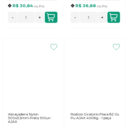
R$ 30,84
R$ 36,88
no
Pix
no
Pix
-
+
-
+
Abraçadeira Nylon
Rodizio Giratorio Placa 82 Gs
300x3,5mm Preta 100un
Pu AJAX 400Kg - 1 peça
AJAX