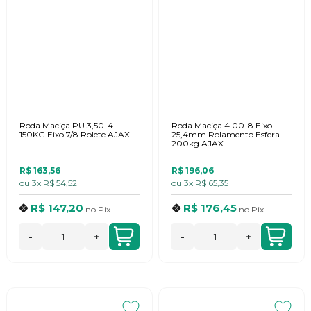
Roda Maciça PU 3,50-4
Roda Maciça 4.00-8 Eixo
150KG Eixo 7/8 Rolete AJAX
25,4mm Rolamento Esfera
200kg AJAX
R$ 163,56
R$ 196,06
ou
3x
R$ 54,52
ou
3x
R$ 65,35
R$ 147,20
R$ 176,45
no
Pix
no
Pix
-
+
-
+