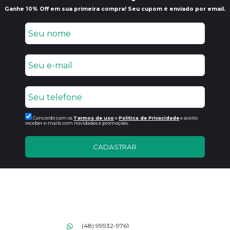
Ganhe 10% Off em sua primeira compra! Seu cupom é enviado por email.
Concordo com os
Termos de uso
e
Politica de Privacidade
e aceito
receber e-mails com novidades e promoções.
CADASTRAR
(48) 99932-9761