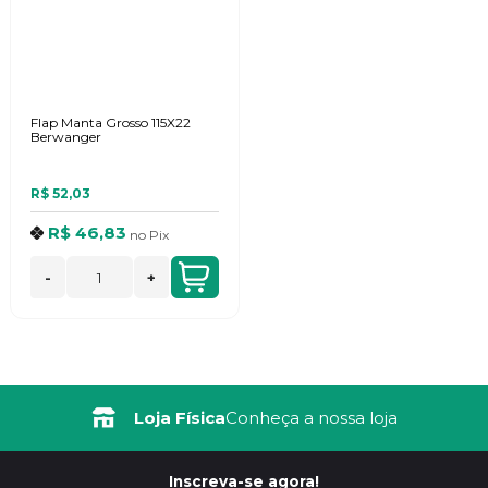
Flap Manta Grosso 115X22
Berwanger
R$ 52,03
R$ 46,83
no
Pix
-
+
Loja Física
Conheça a nossa loja
Inscreva-se agora!