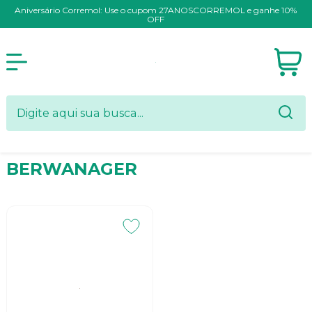
Aniversário Corremol: Use o cupom 27ANOSCORREMOL e ganhe 10%
OFF
BERWANAGER