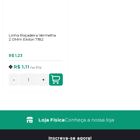
Linha Roçadeira Vermelha
2.0Mm Ekilon 7182
R$ 1,23
R$ 1,11
no
Pix
-
+
Loja Física
Conheça a nossa loja
Inscreva-se agora!