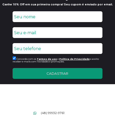
Ganhe 10% Off em sua primeira compra! Seu cupom é enviado por email.
Concordo com os
Termos de uso
e
Politica de Privacidade
e aceito
receber e-mails com novidades e promoções.
CADASTRAR
(48) 99932-9761