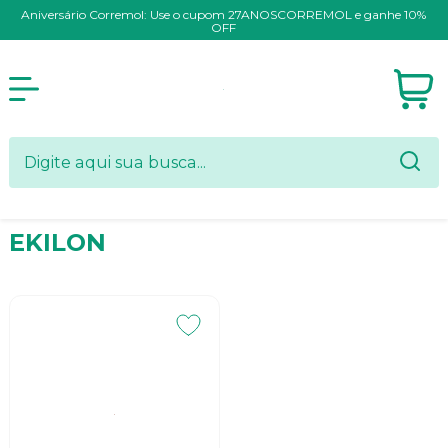
Aniversário Corremol: Use o cupom 27ANOSCORREMOL e ganhe 10%
OFF
EKILON