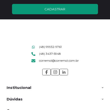
CADASTRAR
(48) 99932-9761
(48) 3437-5948
corremol@corremol.com.br
Institucional
Dúvidas