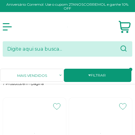
Aniversário Corremol: Use o cupom 27ANOSCORREMOL e ganhe 10%
OFF
GIROS
FILTRAR
MAIS VENDIDOS
7
Produtos em
1
página