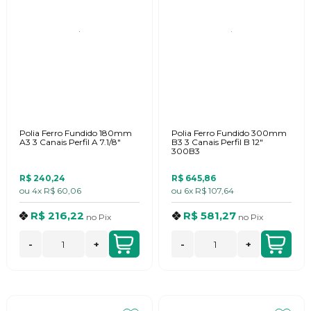
Polia Ferro Fundido 180mm
Polia Ferro Fundido 300mm
A3 3 Canais Perfil A 7.1/8"
B3 3 Canais Perfil B 12"
300B3
R$ 240,24
R$ 645,86
ou
4x
R$ 60,06
ou
6x
R$ 107,64
R$ 216,22
R$ 581,27
no
Pix
no
Pix
-
+
-
+