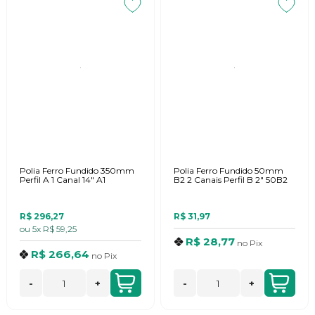
Polia Ferro Fundido 350mm
Polia Ferro Fundido 50mm
Perfil A 1 Canal 14" A1
B2 2 Canais Perfil B 2" 50B2
R$ 296,27
R$ 31,97
ou
5x
R$ 59,25
R$ 28,77
no
Pix
R$ 266,64
no
Pix
-
+
-
+