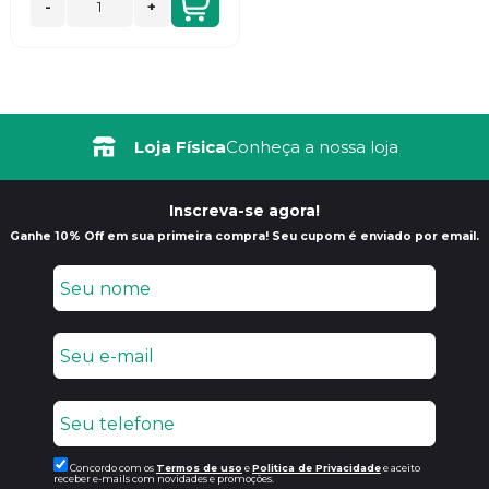
-
+
Loja Física
Conheça a nossa loja
Inscreva-se agora!
Ganhe 10% Off em sua primeira compra! Seu cupom é enviado por email.
Concordo com os
Termos de uso
e
Politica de Privacidade
e aceito
receber e-mails com novidades e promoções.