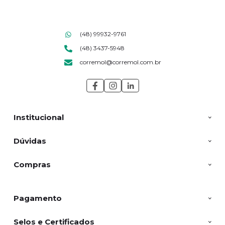
(48) 99932-9761
(48) 3437-5948
corremol@corremol.com.br
Institucional
Dúvidas
Compras
Pagamento
Selos e Certificados