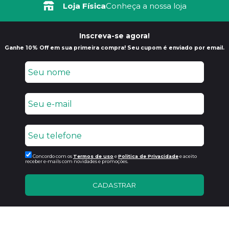
Frete Grátis
Loja Física
Consulte Regulamento
Conheça a nossa loja
Inscreva-se agora!
Ganhe 10% Off em sua primeira compra! Seu cupom é enviado por email.
Concordo com os
Termos de uso
e
Politica de Privacidade
e aceito
receber e-mails com novidades e promoções.
CADASTRAR