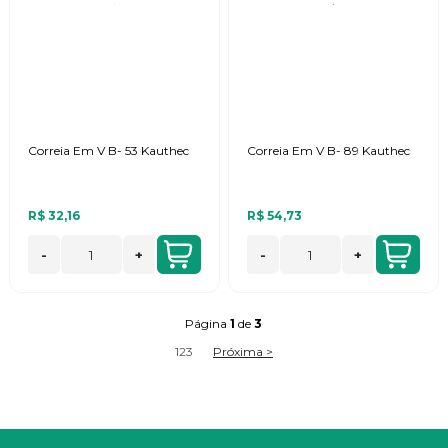
Correia Em V B- 53 Kauthec
Correia Em V B- 89 Kauthec
R$ 32,16
R$ 54,73
-
+
-
+
Página
1
de
3
1
2
3
Próxima >