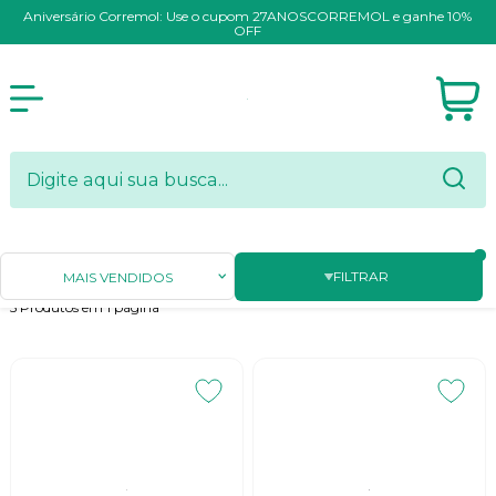
Aniversário Corremol: Use o cupom 27ANOSCORREMOL e ganhe 10%
OFF
NORD
FILTRAR
MAIS VENDIDOS
5
Produtos em
1
página