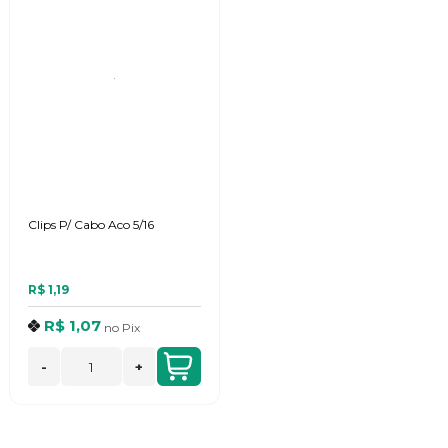
Clips P/ Cabo Aco 5/16
R$ 1,19
R$ 1,07
no
Pix
-
+