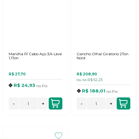
Manilha P/ Cabo Aço 3/4 Leve
Gancho Olhal Giratorio 2Ton
1,1Ton
Nord
R$ 27,70
R$ 208,90
ou
4x
R$ 52,23
R$ 24,93
no
Pix
R$ 188,01
no
Pix
-
+
-
+