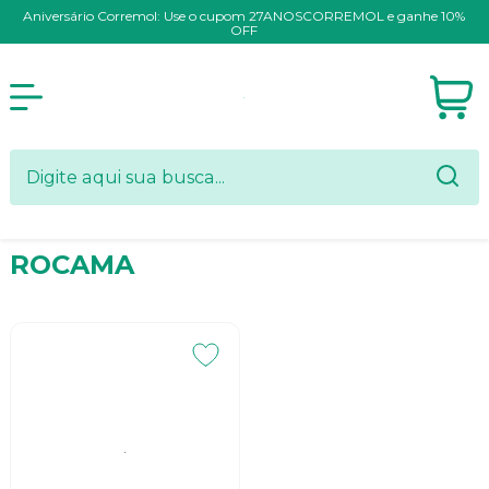
Aniversário Corremol: Use o cupom 27ANOSCORREMOL e ganhe 10%
OFF
ROCAMA