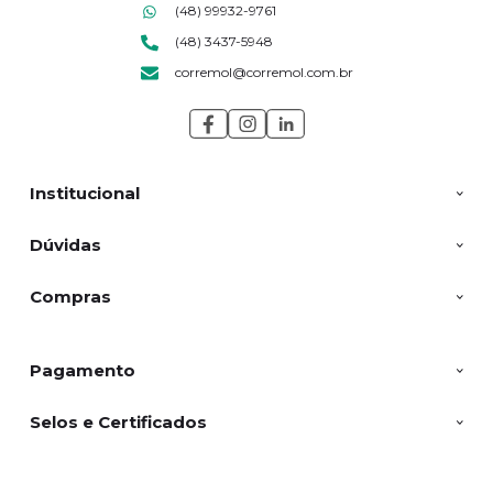
(48) 99932-9761
(48) 3437-5948
corremol@corremol.com.br
Institucional
Dúvidas
Compras
Pagamento
Selos e Certificados