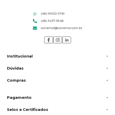
(48) 99932-9761
(48) 3437-5948
corremol@corremol.com.br
Institucional
Dúvidas
Compras
Pagamento
Selos e Certificados