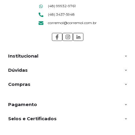
(48) 99932-9761
(48) 3437-5948
corremol@corremol.com.br
Institucional
Dúvidas
Compras
Pagamento
Selos e Certificados