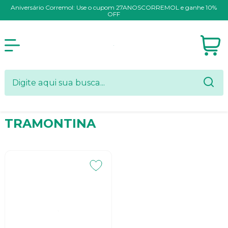
Aniversário Corremol: Use o cupom 27ANOSCORREMOL e ganhe 10%
OFF
TRAMONTINA