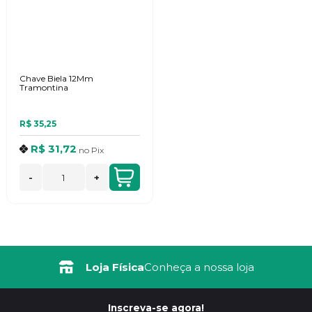
Chave Biela 12Mm
Tramontina
R$ 35,25
R$ 31,72
no
Pix
-
+
Loja Física
Conheça a nossa loja
Inscreva-se agora!