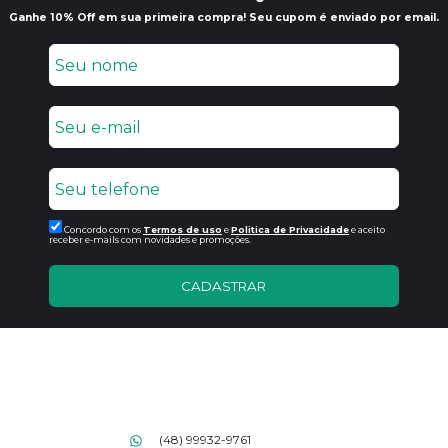
Ganhe 10% Off em sua primeira compra! Seu cupom é enviado por email.
Concordo com os
Termos de uso
e
Politica de Privacidade
e aceito
receber e-mails com novidades e promoções.
CADASTRAR
(48) 99932-9761